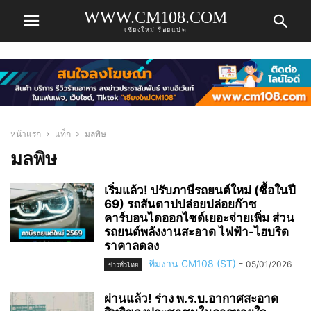
WWW.CM108.COM
เชียงใหม่ ร้อยแปด
หน้าแรก
แท็ก
มลพิษ
มลพิษ
เริ่มแล้ว! ปรับภาษีรถยนต์ใหม่ (ซื้อในปี
69) รถสันดาปปล่อยปล่อยก๊าซ
คาร์บอนไดออกไซด์เยอะจ่ายเพิ่ม ส่วน
รถยนต์พลังงานสะอาด ไฟฟ้า-ไฮบริด
ราคาลดลง
ทีมงาน CM108 (ST)
-
05/01/2026
ข่าวทั่วไทย
ผ่านแล้ว! ร่าง พ.ร.บ.อากาศสะอาด