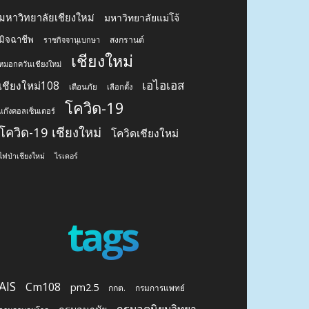
มหาวิทยาลัยเชียงใหม่
มหาวิทยาลัยแม่โจ้
มิจฉาชีพ
สงกรานต์
ราชกิจจานุเบกษา
เชียงใหม่
หมอกควันเชียงใหม่
เอไอเอส
เชียงใหม่108
เตือนภัย
เลือกตั้ง
โควิด-19
แก๊งคอลเซ็นเตอร์
โควิด-19 เชียงใหม่
โควิดเชียงใหม่
ไฟป่าเชียงใหม่
ไรเดอร์
tags
AIS
Cm108
pm2.5
กกต.
กรมการแพทย์
กรมอุตุนิยมวิทยา