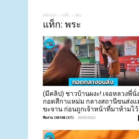
หน้าแรก
แท็ก
พระ
แท็ก: พระ
(มีคลิป) ชาวบ้านผงะ! เจอหลวงพี่นั่
กอดสีกาแหม่ม กลางสถานีขนส่งแม
ขะจาน ก่อนถูกเจ้าหน้าที่มาห้ามไว้
ทีมงาน CM108 (ST)
-
20/03/2025