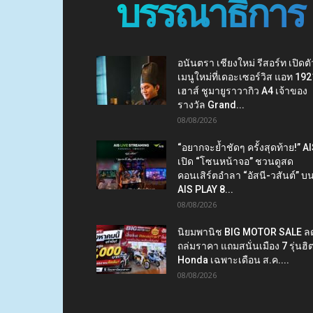
บรรณาธิการ
อนันตรา เชียงใหม่ รีสอร์ท เปิดตั
เมนูใหม่ที่เดอะเซอร์วิส แอท 192
เฮาส์ ชูมายูราวากิว A4 เจ้าของ
รางวัล Grand...
08/08/2026
“อยากจะย้ำชัดๆ ครั้งสุดท้าย!” A
เปิด “โซนหน้าจอ” ชวนดูสด
คอนเสิร์ตอำลา “อัสนี-วสันต์” บ
AIS PLAY 8...
08/08/2026
นิยมพานิช BIG MOTOR SALE ล
ถล่มราคา แถมสนั่นเมือง 7 รุ่นฮิ
Honda เฉพาะเดือน ส.ค....
08/08/2026