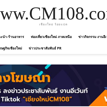
ww.CM108.c
เชียงใหม่ ร้อยแปด
แนะนำ-ร้านอาหาร
ท่องเที่ยวเชียงใหม่ ภาคเหนือ
ข่าวกิจกรรม งานอีเ
รษฐกิจเชียงใหม่
ข่าวประชาสัมพันธ์ PR