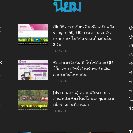
นิยม
ว
เปิดวิธีลงทะเบียน สินเชื่อเสริมพลัง
ข่
1
รากฐาน 50,000 บาท จากออมสิน
ข่
กรอกง่ายๆไม่กี่ข้อ รู้ผลเบื้องต้นใน
2 วัน
เช
14/09/2020
เ
IS
ชัดเจนมาอีกนิด มีเว็บไซต์และ QR
ข่
โค้ด ตรวจสิทธิ์ สำหรับขอรับเงิน
ข่
น
ค่าประกันไฟฟ้าคืน
18/03/2020
ข่
ข่
(ประมวลภาพ) ความเสียหายบาง
ด
ส่วน หลังเชียงใหม่โดนพายุฝนถล่ม
ไม
ต
เมื่อช่วงเย็นที่ผ่านมา
รี
04/10/2019
T