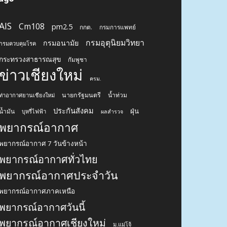
AIS
Cm108
pm2.5
กกต.
กรมการแพทย์
กรมอุตุนิยมวิทยา
กรมอนามัย
กรมควบคุมโรค
กระทรวงสาธารณสุข
กัมพูชา
ข่าวเชียงใหม่
ครม.
นายกรัฐมนตรี
น้ำท่วม
ท่าอากาศยานเชียงใหม่
ประกันสังคม
ฝุ่น
น้ำมัน
บุหรี่ไฟฟ้า
ผลสำรวจ
พยากรณ์อากาศ
พยากรณ์อากาศ 7 วันข้างหน้า
พยากรณ์อากาศทั่วไทย
พยากรณ์อากาศประจำวัน
พยากรณ์อากาศภาคเหนือ
พยากรณ์อากาศวันนี้
พยากรณ์อากาศเชียงใหม่
ม.แม่โจ้