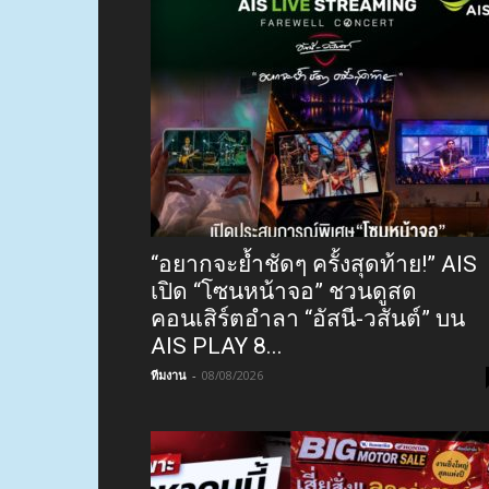
“อยากจะย้ำชัดๆ ครั้งสุดท้าย!” AIS
เปิด “โซนหน้าจอ” ชวนดูสด
คอนเสิร์ตอำลา “อัสนี-วสันต์” บน
AIS PLAY 8...
ทีมงาน
-
08/08/2026