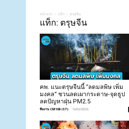
หน้าแรก
แท็ก
ตรุษจีน
แท็ก: ตรุษจีน
คพ. แนะตรุษจีนนี้ “ลดมลพิษ เพิ่ม
มงคล” ชวนลดเผากระดาษ-จุดธูป
ลดปัญหาฝุ่น PM2.5
ทีมงาน CM108 (ST)
-
16/02/2026