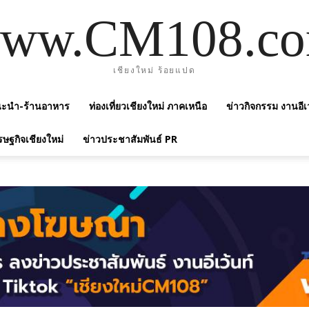
ww.CM108.c
เชียงใหม่ ร้อยแปด
แนะนำ-ร้านอาหาร
ท่องเที่ยวเชียงใหม่ ภาคเหนือ
ข่าวกิจกรรม งานอีเ
รษฐกิจเชียงใหม่
ข่าวประชาสัมพันธ์ PR