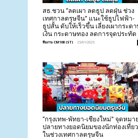
สธ.ชวน “ลดเผา ลดธูป ลดฝุ่น ช่วง
เทศกาลตรุษจีน” แนะใช้ธูปไฟฟ้า-
ธูปสั้น ดับให้เร็วขึ้น เลี่ยงเผากระด
เงิน กระดาษทอง ลดการจุดประทัด
ทีมงาน CM108 (ST)
-
25/01/2025
“กรุงเทพ-พัทยา-เชียงใหม่” จุดหมา
ปลายทางยอดนิยมของนักท่องเที่ย
ในช่วงเทศกาลตรุษจีน