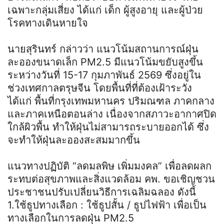
เฉพาะกลุ่มเสี่ยง ได้แก่ เด็ก ผู้สูงอายุ และผู้ป่วย
โรคทางเดินหายใจ
นายสุรินทร์ กล่าวว่า แนวโน้มสถานการณ์ฝุ่น
ละอองขนาดเล็ก PM2.5 มีแนวโน้มขยับสูงขึ้น
ระหว่างวันที่ 15-17 กุมภาพันธ์ 2569 ซึ่งอยู่ใน
ช่วงเทศกาลตรุษจีน โดยพื้นที่ที่ต้องเฝ้าระวัง
ได้แก่ พื้นที่กรุงเทพมหานคร ปริมณฑล ภาคกลาง
และภาคเหนือตอนล่าง เนื่องจากสภาวะอากาศปิด
ใกล้ผิวพื้น ทำให้ฝุ่นไม่สามารถระบายออกได้ ซึ่ง
จะทำให้ฝุ่นละอองสะสมมากขึ้น
แนวทางปฏิบัติ “ลดมลพิษ เพิ่มมงคล” เพื่อลดผลก
ระทบต่อสุขภาพและสิ่งแวดล้อม คพ. ขอเชิญชวน
ประชาชนปรับเปลี่ยนวิธีการเฉลิมฉลอง ดังนี้
1.ใช้ธูปทางเลือก : ใช้ธูปสั้น / ธูปไฟฟ้า เพื่อเป็น
ทางเลือกในการลดฝุ่น PM2.5