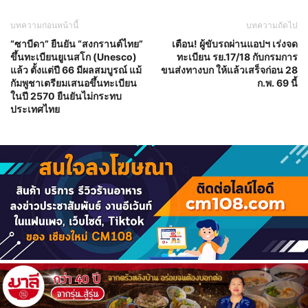
บทความก่อนหน้านี้
บทความถัดไป
“ซาบีดา” ยืนยัน “สงกรานต์ไทย”
เตือน! ผู้ขับรถผ่านแอปฯ เร่งจด
ขึ้นทะเบียนยูเนสโก (Unesco)
ทะเบียน รย.17/18 กับกรมการ
แล้ว ตั้งแต่ปี 66 มีผลสมบูรณ์ แม้
ขนส่งทางบก ให้แล้วเสร็จก่อน 28
กัมพูชาเตรียมเสนอขึ้นทะเบียน
ก.พ. 69 นี้
ในปี 2570 ยืนยันไม่กระทบ
ประเทศไทย