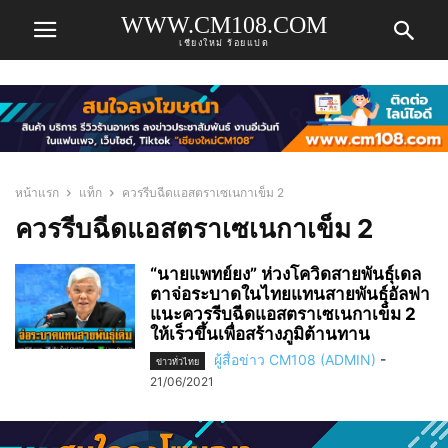
WWW.CM108.COM
เชียงใหม่ ร้อยแปด
หน้าแรก
แท็ก
ควรรีบฉีดแอสตราเซเนกาเข็ม 2
ควรรีบฉีดแอสตราเซเนกาเข็ม 2
“นายแพทย์ยง” ห่วงโควิดสายพันธุ์เดล
ตาจ่อระบาดในไทยแทนสายพันธุ์อัลฟา
แนะควรรีบฉีดแอสตราเซเนกาเข็ม 2
ให้เร็วขึ้นเพื่อสร้างภูมิต้านทาน
ผู้สื่อข่าว CM108 (ADMIN)
-
ข่าวทั่วไทย
21/06/2021