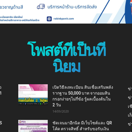
โพสต์ที่เป็นที่
นิยม
ว
เปิดวิธีลงทะเบียน สินเชื่อเสริมพลัง
ข่
1
รากฐาน 50,000 บาท จากออมสิน
ข่
กรอกง่ายๆไม่กี่ข้อ รู้ผลเบื้องต้นใน
2 วัน
เช
14/09/2020
เ
IS
ชัดเจนมาอีกนิด มีเว็บไซต์และ QR
ข่
โค้ด ตรวจสิทธิ์ สำหรับขอรับเงิน