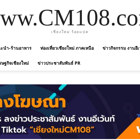
ww.CM108.c
เชียงใหม่ ร้อยแปด
แนะนำ-ร้านอาหาร
ท่องเที่ยวเชียงใหม่ ภาคเหนือ
ข่าวกิจกรรม งานอีเ
รษฐกิจเชียงใหม่
ข่าวประชาสัมพันธ์ PR