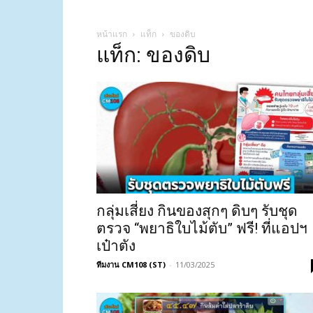
หน้าแรก
แท็ก
ของดิบ
แท็ก: ของดิบ
กลุ่มเสี่ยง กินของสุกๆ ดิบๆ รับชุด
ตรวจ “พยาธิใบไม้ตับ” ฟรี! ที่แอปฯ
เป๋าตัง
ทีมงาน CM108 (ST)
-
11/03/2025