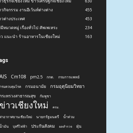
าวธุรกิจเชียงใหม่ ข่าวเศรษฐกิจเชียงใหม่
630
าวกิจกรรม งานอีเว้นท์ต่างต่าง
455
าวต่างประเทศ
453
่มีหมวดหมู่ เรื่องทั่วไป สัพเพเหระ
234
วิว แนะนำ ร้านอาหารในเชียงใหม่
163
ags
AIS
Cm108
pm2.5
กกต.
กรมการแพทย์
กรมอุตุนิยมวิทยา
กรมอนามัย
กรมควบคุมโรค
กระทรวงสาธารณสุข
กัมพูชา
ข่าวเชียงใหม่
ครม.
นายกรัฐมนตรี
น้ำท่วม
ท่าอากาศยานเชียงใหม่
ประกันสังคม
ฝุ่น
น้ำมัน
บุหรี่ไฟฟ้า
ผลสำรวจ