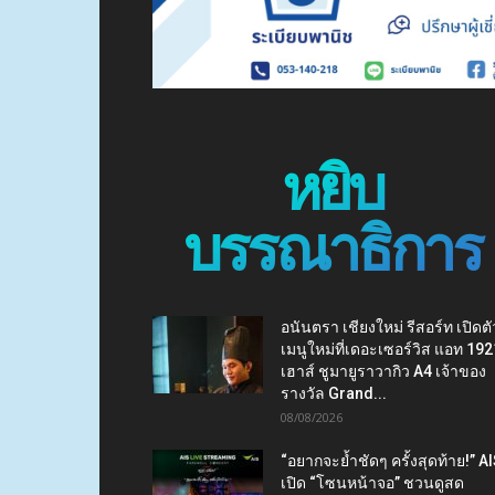
หยิบ
บรรณาธิการ
อนันตรา เชียงใหม่ รีสอร์ท เปิดตั
เมนูใหม่ที่เดอะเซอร์วิส แอท 192
เฮาส์ ชูมายูราวากิว A4 เจ้าของ
รางวัล Grand...
08/08/2026
“อยากจะย้ำชัดๆ ครั้งสุดท้าย!” A
เปิด “โซนหน้าจอ” ชวนดูสด