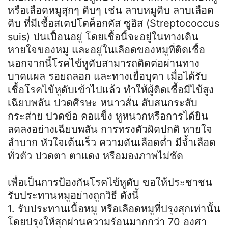
หรือเลือดหมูสุกๆ ดิบๆ เช่น ลาบหมูดิบ ลาบเลือด
ดิบ ที่มีเชื้อสเตปโตค็อกคัส ซูอิส (Streptococcus
suis) ปนเปื้อนอยู่ โดยเชื้อนี้จะอยู่ในทางเดิน
หายใจของหมู และอยู่ในเลือดของหมูที่ติดเชื้อ
นอกจากนี้โรคไข้หูดับสามารถติดต่อผ่านทาง
บาดแผล รอยถลอก และทางเยื่อบุตา เมื่อได้รับ
เชื้อโรคไข้หูดับเข้าไปแล้ว ทำให้ผู้ติดเชื้อมีไข้สูง
เฉียบพลัน ปวดศีรษะ หนาวสั่น สับสนกระสับ
กระส่าย ปวดข้อ คอแข็ง หูหนวกหรือการได้ยิน
ลดลงอย่างเฉียบพลัน การทรงตัวผิดปกติ หายใจ
ลำบาก หัวใจเต้นเร็ว ความดันเลือดต่ำ มีจ้ำเลือด
ทั่วตัว ปวดตา ตาแดง หรือมองภาพไม่ชัด
เพื่อเป็นการป้องกันโรคไข้หูดับ ขอให้ประชาชน
รับประทานหมูอย่างถูกวิธี ดังนี้
1. รับประทานเนื้อหมู หรือเลือดหมูที่ปรุงสุกเท่านั้น
โดยปรุงให้สุกผ่านความร้อนมากกว่า 70 องศา