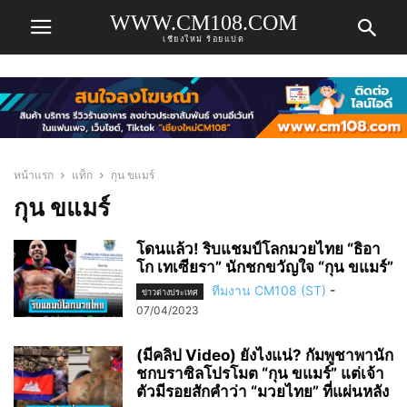
WWW.CM108.COM
เชียงใหม่ ร้อยแปด
หน้าแรก
แท็ก
กุน ขแมร์
กุน ขแมร์
โดนแล้ว! ริบแชมป์โลกมวยไทย “ธิอา
โก เทเซียรา” นักชกขวัญใจ “กุน ขแมร์”
ทีมงาน CM108 (ST)
-
ข่าวต่างประเทศ
07/04/2023
(มีคลิป Video) ยังไงแน่? กัมพูชาพานัก
ชกบราซิลโปรโมต “กุน ขแมร์” แต่เจ้า
ตัวมีรอยสักคำว่า “มวยไทย” ที่แผ่นหลัง