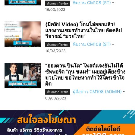
ทีมงาน CM108 (ST)
-
เก็บตกจากโซเชียล
16/03/2023
(มีคลิป Video) โดนไล่ออกแล้ว!
แรงงานเขมรทำงานในไทย อัดคลิป
วิจารณ์ “มวยไทย”
ทีมงาน CM108 (ST)
-
เก็บตกจากโซเชียล
10/03/2023
“อองตวน ปินโต” โพสต์แจงยันไม่ได้
ซัพพอร์ต “กุน ขแมร์” เผยอยู่เคียงข้าง
มวยไทย ขอโทษหากทำให้ใครเข้าใจ
ผิด
ผู้สื่อข่าว CM108 (ADMIN)
-
เก็บตกจากโซเชียล
03/03/2023