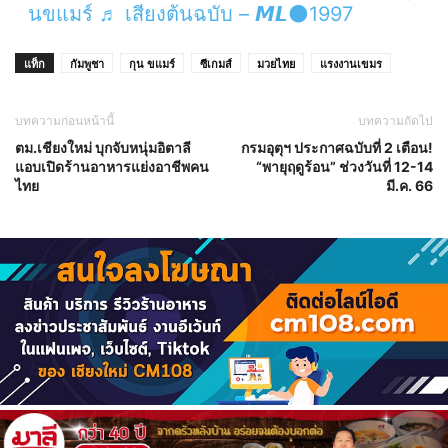
นขแมร์
♬ เสียงต้นฉบับ – 𝙈𝙇🌑1997
แท็ก
กัมพูชา
กุน ขแมร์
ซีเกมส์
มวยไทย
แรงงานเขมร
บทความก่อนหน้านี้
บทความถัดไป
ตม.เชียงใหม่ บุกจับหนุ่มอิตาลี
กรมอุตุฯ ประกาศฉบับที่ 2 เตือน!
แอบเปิดร้านอาหารแย่งอาชีพคน
“พายุฤดูร้อน” ช่วงวันที่ 12-14
ไทย
มี.ค. 66