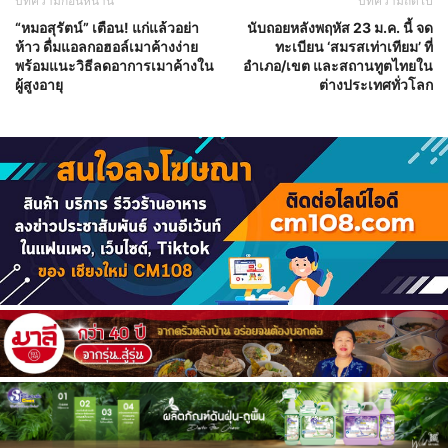
บทความก่อนหน้านี้
บทความถัดไป
“หมอสุรัตน์” เตือน! แก่แล้วอย่า
นับถอยหลังพฤหัส 23 ม.ค. นี้ จด
ห้าว ดื่มแอลกอฮอล์เมาค้างง่าย
ทะเบียน ‘สมรสเท่าเทียม’ ที่
พร้อมแนะวิธีลดอาการเมาค้างใน
อำเภอ/เขต และสถานทูตไทยใน
ผู้สูงอายุ
ต่างประเทศทั่วโลก