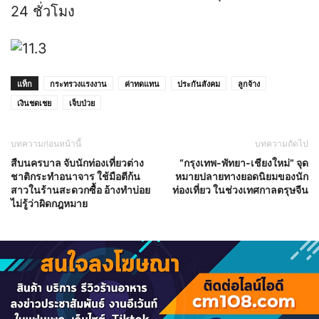
24 ชั่วโมง
แท็ก
กระทรวงแรงงาน
ค่าทดแทน
ประกันสังคม
ลูกจ้าง
เงินชดเชย
เจ็บป่วย
บทความก่อนหน้านี้
บทความถัดไป
สืบนครบาล จับนักท่องเที่ยวต่าง
“กรุงเทพ-พัทยา-เชียงใหม่” จุด
ชาติกระทำอนาจาร ใช้มือตีก้น
หมายปลายทางยอดนิยมของนัก
สาวในร้านสะดวกซื้อ อ้างทำบ่อย
ท่องเที่ยว ในช่วงเทศกาลตรุษจีน
ไม่รู้ว่าผิดกฎหมาย