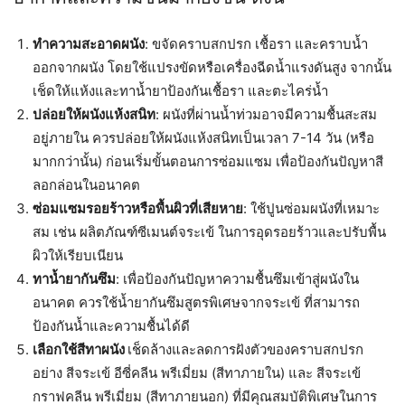
ทำความสะอาดผนัง
: ขจัดคราบสกปรก เชื้อรา และคราบน้ำ
ออกจากผนัง โดยใช้แปรงขัดหรือเครื่องฉีดน้ำแรงดันสูง จากนั้น
เช็ดให้แห้งและทาน้ำยาป้องกันเชื้อรา และตะไคร่น้ำ
ปล่อยให้ผนังแห้งสนิท
: ผนังที่ผ่านน้ำท่วมอาจมีความชื้นสะสม
อยู่ภายใน ควรปล่อยให้ผนังแห้งสนิทเป็นเวลา 7-14 วัน (หรือ
มากกว่านั้น) ก่อนเริ่มขั้นตอนการซ่อมแซม เพื่อป้องกันปัญหาสี
ลอกล่อนในอนาคต
ซ่อมแซมรอยร้าวหรือพื้นผิวที่เสียหาย
: ใช้ปูนซ่อมผนังที่เหมาะ
สม เช่น ผลิตภัณฑ์ซีเมนต์จระเข้ ในการอุดรอยร้าวและปรับพื้น
ผิวให้เรียบเนียน
ทาน้ำยากันซึม
: เพื่อป้องกันปัญหาความชื้นซึมเข้าสู่ผนังใน
อนาคต ควรใช้น้ำยากันซึมสูตรพิเศษจากจระเข้ ที่สามารถ
ป้องกันน้ำและความชื้นได้ดี
เลือกใช้สีทาผนัง
เช็ดล้างและลดการฝังตัวของคราบสกปรก
อย่าง สีจระเข้ อีซี่คลีน พรีเมี่ยม (สีทาภายใน) และ สีจระเข้
กราฟคลีน พรีเมี่ยม (สีทาภายนอก) ที่มีคุณสมบัติพิเศษในการ