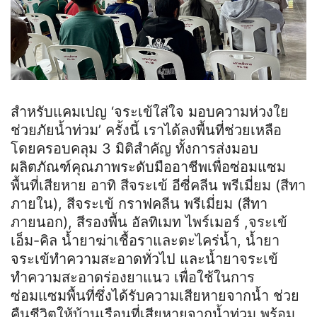
สำหรับแคมเปญ ‘จระเข้ใส่ใจ มอบความห่วงใย
ช่วยภัยน้ำท่วม’ ครั้งนี้ เราได้ลงพื้นที่ช่วยเหลือ
โดยครอบคลุม 3 มิติสำคัญ ทั้งการส่งมอบ
ผลิตภัณฑ์คุณภาพระดับมืออาชีพเพื่อซ่อมแซม
พื้นที่เสียหาย อาทิ สีจระเข้ อีซี่คลีน พรีเมี่ยม (สีทา
ภายใน), สีจระเข้ กราฟคลีน พรีเมี่ยม (สีทา
ภายนอก), สีรองพื้น อัลทิเมท ไพร์เมอร์ ,จระเข้
เอ็ม-คิล น้ำยาฆ่าเชื้อราและตะไคร่น้ำ, น้ำยา
จระเข้ทำความสะอาดทั่วไป และน้ำยาจระเข้
ทำความสะอาดร่องยาแนว เพื่อใช้ในการ
ซ่อมแซมพื้นที่ซึ่งได้รับความเสียหายจากน้ำ ช่วย
คืนชีวิตให้บ้านเรือนที่เสียหายจากน้ำท่วม พร้อม