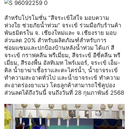
สำหรับโปรโมชั่น “สีจระเข้ใส่ใจ มอบความ
ห่วงใย ช่วยภัยน้ำท่วม” จระเข้ ร่วมมือกับร้านค้า
พันธมิตรใน จ. เชียงใหม่และ จ.เชียงราย มอบ
ส่วนลด 20% สำหรับผลิตภัณฑ์สำหรับการ
ซ่อมแซมและปกป้องบ้านหลังน้ำท่วม ได้แก่ สี
จระเข้ กราฟคลีน พรีเมี่ยม, สีจระเข้ อีซี่คลีน พรี
เมี่ยม, สีรองพื้น อัลทิเมท ไพร์เมอร์, จระเข้ เอ็ม-
คิล น้ำยาฆ่าเชื้อราและตะไคร่นํ้า, น้ำยาจระเข้
ทำความสะอาดทั่วไป และน้ำยาจระเข้ ทำความ
สะอาดร่องยาแนว โดยลูกค้าสามารถใช้คูปอง
ส่วนลดได้ถึงวันนี้ จนถึงวันที่ 28 กุมภาพันธ์ 2568