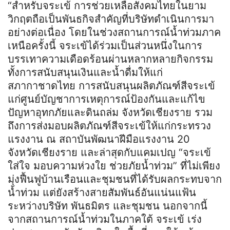
“สำหรับจระเข้ การช่วยเหลือสังคมไทยในยาม
วิกฤตถือเป็นพันธกิจสำคัญที่บริษัทดำเนินการมา
อย่างต่อเนื่อง โดยในช่วงสถานการณ์น้ำท่วมภาค
เหนือครั้งนี้ จระเข้ได้ร่วมเป็นส่วนหนึ่งในการ
บรรเทาความเดือดร้อนผ่านหลากหลายกิจกรรม
ทั้งการสนับสนุนเงินและน้ำดื่มให้แก่
สภากาชาดไทย การสนับสนุนผลิตภัณฑ์สีจระเข้
แก่ศูนย์บัญชาการเหตุการณ์ป้องกันและแก้ไข
ปัญหาอุทกภัยและดินถล่ม จังหวัดเชียงราย รวม
ถึงการส่งมอบผลิตภัณฑ์สีจระเข้ให้แก่กระทรวง
แรงงาน ณ สถาบันพัฒนาฝีมือแรงงาน 20
จังหวัดเชียงราย และล่าสุดกับแคมเปญ “จระเข้
ใส่ใจ มอบความห่วงใย ช่วยภัยน้ำท่วม” ที่ไม่เพียง
มุ่งฟื้นฟูบ้านเรือนและชุมชนที่ได้รับผลกระทบจาก
น้ำท่วม แต่ยังสร้างสายสัมพันธ์อันแน่นแฟ้น
ระหว่างบริษัท พันธมิตร และชุมชน นอกจากนี้
จากสถานการณ์น้ำท่วมในภาคใต้ จระเข้ เร่ง