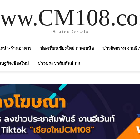
ww.CM108.c
เชียงใหม่ ร้อยแปด
แนะนำ-ร้านอาหาร
ท่องเที่ยวเชียงใหม่ ภาคเหนือ
ข่าวกิจกรรม งานอีเ
รษฐกิจเชียงใหม่
ข่าวประชาสัมพันธ์ PR