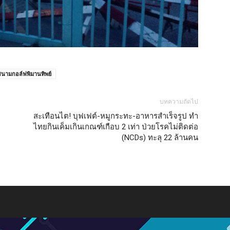
สนามกอล์ฟพิมานทิพย์
บทความถัดไป
สะเทือนไต! บุฟเฟต์-หมูกระทะ-อาหารสำเร็จรูป ทำ
ไทยกินเค็มเกินเกณฑ์เกือบ 2 เท่า ป่วยโรคไม่ติดต่อ
(NCDs) ทะลุ 22 ล้านคน