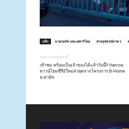
แท็ก
นามกอล์ฟ เดอะสตาร์โดม
ศาลอุทธรณ์ภาค 5
บทความก่อนหน้านี้
เข้าชม พร้อมเป็นเจ้าของได้แล้ววันนี้!! Harrow
ทาวน์โฮมซี่รี่ย์ใหม่ล่าสุดจากโครงการ B-Home
ม.พายัพ