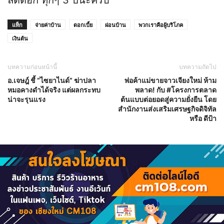
แท็ก
จ่ายค่าบ้าน
ดอกเบี้ย
ผ่อนบ้าน
พวกเราคือผู้บริโภค
เงินต้น
บทความก่อนหน้านี้
บทความถัดไป
อ.เจษฎ์ ชี้ “ไซยาไนด์” ฆ่าปลา
พ่อค้าแม่ขายจาวเจียงใหม่ ห้าม
หมอคางดำได้จริง แต่ผลกระทบ
พลาด! กับ #โครงการตลาด
น่าจะรุนแรง
ต้นแบบต่อยอดสู่ความยั่งยืน โดย
สำนักงานส่งเสริมเศรษฐกิจดิจิทัล
หรือ ดีป้า