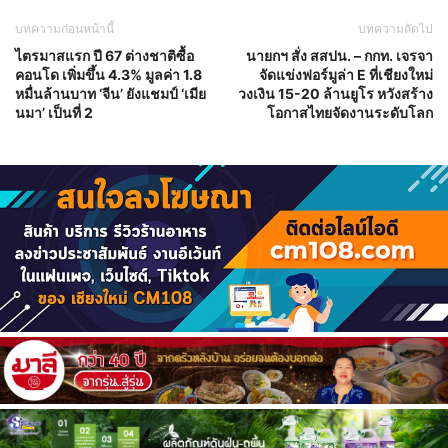
บทความก่อนหน้านี้
บทความถัดไป
ไตรมาสแรก ปี 67 ต่างชาติซื้อ
นายกฯ สั่ง สสปน. – กกท. เจรจา
คอนโด เพิ่มขึ้น 4.3% มูลค่า 1.8
จัดแข่งฟอร์มูล่า E ที่เชียงใหม่
หมื่นล้านบาท ‘จีน’ ยังแชมป์ ‘เมีย
วงเงิน 15-20 ล้านยูโร หวังสร้าง
นมา’ เป็นที่ 2
โอกาสไทยจัดงานระดับโลก