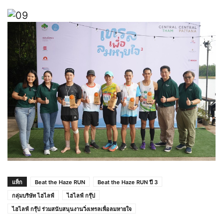
แท็ก
Beat the Haze RUN
Beat the Haze RUN ปี 3
กลุ่มบริษัท ไฮไลฟ์
ไฮไลฟ์ กรุ๊ป
ไฮไลฟ์ กรุ๊ป ร่วมสนับสนุนงานวิ่งเทรลเพื่อลมหายใจ