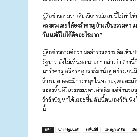
ผู้สื่อข่าวถามว่า เสียงวิจารณ์แบบนี้ไม่ทำ
ตรงตรงเลยก็ต้องรำคาญบ้างเป็นธรรมดา แ
กัน แต่ก็ไม่ได้คิดอะไรมาก”
ผู้สื่อข่าวถามต่อว่า ผลสำรวจความคิดเห็
รัฐบาล ยังไม่เห็นผล นายกฯ กล่าวว่า ตรงนี้ก
น่ารำคาญหรือรกหู เราก็มานั่งดู อย่างเช่นมี
ลึกพอ อาจจะมีการหยุดในหลายจุดเยอะเกิน
จะลงพื้นที่ในระยะเวลาเท่าเดิม แต่จำนวนจุด
ลึกถึงปัญหาได้เยอะขึ้น อันนี้ตนเองก็รับฟัง
นี้
แท็ก
นายกรัฐมนตรี
ลงพื้นที่ถี่
เศรษฐา ทวีสิน
เสี