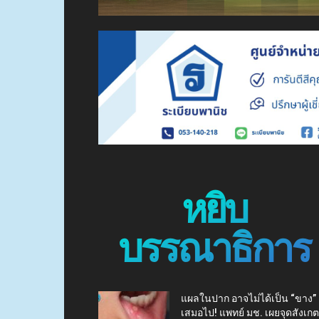
หยิบ
บรรณาธิการ
แผลในปาก อาจไม่ได้เป็น “ขาง”
เสมอไป! แพทย์ มช. เผยจุดสังเกต