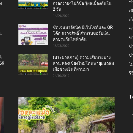
ข่
ยง
กรอกง่ายๆไม่กี่ข้อ รู้ผลเบื้องต้นใน
2 วัน
เช
14/09/2020
เ
ชัดเจนมาอีกนิด มีเว็บไซต์และ QR
ข่
น
โค้ด ตรวจสิทธิ์ สำหรับขอรับเงิน
ข่
ค่าประกันไฟฟ้าคืน
18/03/2020
ข่
ข่
่
(ประมวลภาพ) ความเสียหายบาง
569
ส่วน หลังเชียงใหม่โดนพายุฝนถล่ม
ไม
เมื่อช่วงเย็นที่ผ่านมา
รี
04/10/2019
T