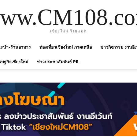
ww.CM108.c
เชียงใหม่ ร้อยแปด
แนะนำ-ร้านอาหาร
ท่องเที่ยวเชียงใหม่ ภาคเหนือ
ข่าวกิจกรรม งานอีเ
รษฐกิจเชียงใหม่
ข่าวประชาสัมพันธ์ PR