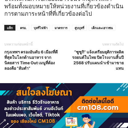
พร้อมทั้งมอบหมายให้หน่วยงานที่เกี่ยวข้องดำเนิน
การตามภาระหน้าที่ที่เกี่ยวข้องต่อไป
แท็ก
ครม.
บุหรี่ไฟฟ้า
มาตรการ
สูบบุหรี่
เด็กและเยาวชน
บทความก่อนหน้านี้
บทความถัดไป
กรุงเทพฯ ครองอันดับ 6 เมืองที่ดี
“ซูซูกิ” แจ้งเตรียมยุติการผลิต
ที่สุดในโลกด้านอาหาร จาก
รถยนต์ในไทย ปิดโรงงานสิ้นปี
นิตยสาร Time Out เมนูที่ต้อง
2568 ปรับแผนนำเข้ามาขาย
ลองคือ “ส้มตำ”
แทน