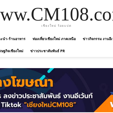
ww.CM108.c
เชียงใหม่ ร้อยแปด
แนะนำ-ร้านอาหาร
ท่องเที่ยวเชียงใหม่ ภาคเหนือ
ข่าวกิจกรรม งานอีเ
รษฐกิจเชียงใหม่
ข่าวประชาสัมพันธ์ PR