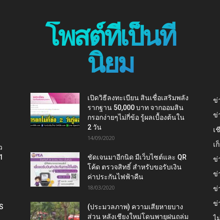
โพสต์ที่เป็นที่
นิยม
เปิดวิธีลงทะเบียน สินเชื่อเสริมพลัง
ข่
รากฐาน 50,000 บาท จากออมสิน
ข่
กรอกง่ายๆไม่กี่ข้อ รู้ผลเบื้องต้นใน
2 วัน
เช
14/09/2020
เ
ว
1
ชัดเจนมาอีกนิด มีเว็บไซต์และ QR
ข่
โค้ด ตรวจสิทธิ์ สำหรับขอรับเงิน
ข่
ค่าประกันไฟฟ้าคืน
18/03/2020
ข่
ข่
IS
(ประมวลภาพ) ความเสียหายบาง
ส่วน หลังเชียงใหม่โดนพายุฝนถล่ม
ไม