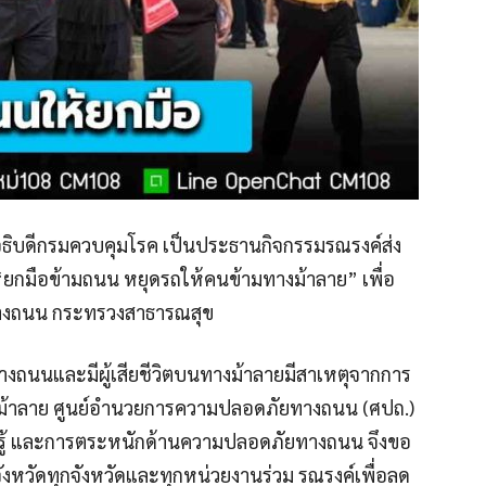
งอธิบดีกรมควบคุมโรค เป็นประธานกิจกรรมรณรงค์ส่ง
“ยกมือข้ามถนน หยุดรถให้คนข้ามทางม้าลาย” เพื่อ
างถนน กระทรวงสาธารณสุข
ุทางถนนและมีผู้เสียชีวิตบนทางม้าลายมีสาเหตุจากการ
างม้าลาย ศูนย์อำนวยการความปลอดภัยทางถนน (ศปถ.)
บรู้ และการตระหนักด้านความปลอดภัยทางถนน จึงขอ
หวัดทุกจังหวัดและทุกหน่วยงานร่วม รณรงค์เพื่อลด