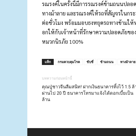
รณรงค์ในครั้งนี้่มีการรณรงค์ข้ามถนนปลอด
ทางม้าลาย และรณรงค์ให้รถที่สัญจรในกระท
ต่อชั่วโมง พร้อมมอบธงหยุดรถทางข้ามใ
อกให้กับเจ้าหน้าที่รักษาความปลอดภัยขอ
หมวกนิรภัย 100%
แท็ก
กรมควบคุมโรค
ขับขี่
ข้ามถนน
ทางม้าลาย
บทความก่อนหน้านี้
คุณปู่ชาวจีนลืมสนิท! ฝากเงินธนาคารทิ้งไว้ 1.5 ล
ผ่านไป 20 ปี ธนาคารโทรมาแจ้งได้ดอกเบี้ยเป็น
ล้าน