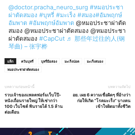
@doctor.pracha_neuro_surg
#หมอประชา
ผ่าตัดสมอง
#บุหรี่
#มะเร็ง
#สมอง
#อัมพฤกษ์
อัมพาต
#อัมพฤกษ์อัมพาต
@หมอประชาผ่าตัด
สมอง @หมอประชาผ่าตัดสมอง @หมอประชา
ผ่าตัดสมอง
#CapCut
♬ 那些年过往的人(钢
琴曲) – 张宇桦
แท็ก
ควันบุหรี่
บุหรี่มือสอง
มะเร็งปอด
มะเร็งสมอง
หมอประชาผ่าตัดสมอง
บทความก่อนหน้านี้
บทความถัดไป
รวบเจ้าของแพลตฟอร์มเว็บโป๊-
อย. เผย 6 ความเชื่อผิดๆ ที่อ้างว่า
หนังเถื่อนรายใหญ่ ให้เช่ากว่า
ก่อให้เกิด “โรคมะเร็ง” บางคน
100 เว็บไซต์ ฟันรายได้ 1.5 ล้าน
เข้าใจผิดมาทั้งชีวิต
ต่อเดือน