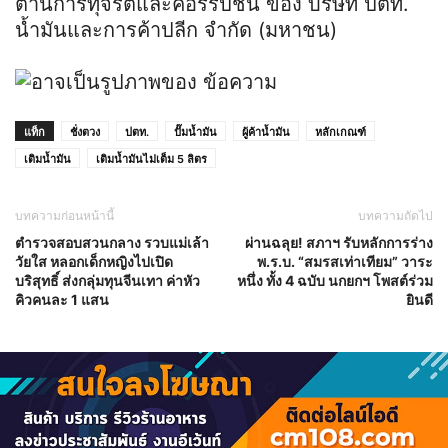
ต้านการทุจริตและคอร์รัปชั่น ของ บริษัท ปตท.
น้ำมันและการค้าปลีก จำกัด (มหาชน)
แท็ก
ชั่งตวง
ปตท.
ปั๊มน้ำมัน
ผู้ค้าน้ำมัน
หลักเกณฑ์
เติมน้ำมัน
เติมน้ำมันไม่เต็ม 5 ลิตร
บทความก่อนหน้านี้
บทความถัดไป
ตำรวจสอบสวนกลาง รวบแม่เล้า
ผ่านฉลุย! สภาฯ รับหลักการร่าง
วัยใส หลอกเด็กหญิงไปเปิด
พ.ร.บ. “สมรสเท่าเทียม” วาระ
บริสุทธิ์ ส่งกลุ่มทุนจีนเทา ค่าหัว
หนึ่ง ทั้ง 4 ฉบับ นกยกฯ โพสต์ร่วม
คิวคนละ 1 แสน
ยินดี