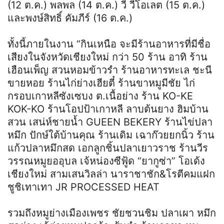
(12 ต.ค.) พลพล (14 ต.ค.) วี วีโอเลต (15 ต.ค.)
และพงษ์สิทธิ์ คัมภีร์ (16 ต.ค.)
ทั้งนี้ภายในงาน “กินเหนือ จะมีร้านอาหารที่มีชื่อ
เสียงในจังหวัดเชียงใหม่ กว่า 50 ร้าน อาทิ ร้าน
เฮือนเพ็ญ สวนหอมข้าวรำ ร้านอาหารทะเล ชะนี
ขายหอย ร้านไก่ย่างเฮียตี๋ ร้านขาหมูมีชัย ไก่
กรอบเกาหลีซังเซบง ต.เนื้อย่าง ร้าน KO-KE
KOK-KO ร้านโอปป้าเกาหลี ลาบต้นยาง ฮิมบ้าน
สวน เสน่ห์ชายน้ำ GUEEN BEKERY ร้านไข่ปลา
หมึก ปักษ์ใต้บ้านคุณ ร้านเดิม เฉาก๊วยยกนิ้ว ร้าน
แก้วปลาหมึกสด เอกลูกชิ้นปลาเยาวราช ร้านวีร
วรรณหมูยออุบล เจ้หน่องซีฟู้ด “ยากูซ่า” โอเด้ง
เชียงใหม่ สามเสนวิลล่า นาราชาชัก&โรตีคมแฝก
ชูชิเทาเทา JR PROCESSED HEAT
รวมถึงหมูย่างเมืองเพชร ชัยชวนชิม ปลาเผา หมึก