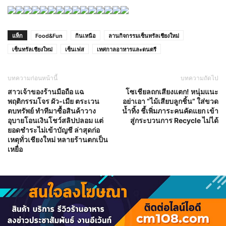
แท็ก
Food&Fun
กินเหนือ
ลานกิจกรรมเซ็นทรัลเชียงใหม่
เซ็นทรัลเชียงใหม่
เซ็นเฟส
เทศกาลอาหารและดนตรี
บทความก่อนหน้านี้
บทความถัดไป
สาวเจ้าของร้านมือถือ แฉ
โซเชียลถกเสียงแตก! หนุ่มแนะ
พฤติกรรมโจร ผัว-เมีย ตระเวน
อย่าเอา “ไม้เสียบลูกชิ้น” ใส่ขวด
ตบทรัพย์ ทำทีมาซื้อสินค้าวาง
น้ำทิ้ง ชี้เพิ่มภาระคนคัดแยก เข้า
อุบายโอนเงินโชว์สลิปปลอม แต่
สู่กระบวนการ Recycle ไม่ได้
ยอดชำระไม่เข้าบัญชี ล่าสุดก่อ
เหตุทั่วเชียงใหม่ หลายร้านตกเป็น
เหยื่อ