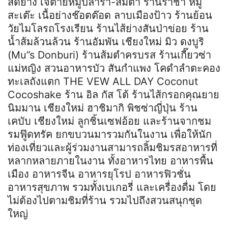
สดย่าง เจ้ต่ายหมูปลาร้า-ส้มตำ ร้านราชา หมู
สะเต๊ะ เนื้อย่างช๊อตต๊อด ลาบเมืองป้าว ร้านย้อน
วัยไมโลรถโรงเรียน ร้านไส้ย่างสันป่าข่อย ร้าน
น้ำส้มล้วนล้วน ร้านอัมพัน เชียงใหม่ มิว ดงบูริ
(Mu”s Donburi) ร้านส้มตำครบรส ร้านเกี๊ยวซ่า
แม่หญิง สวนอาหารบัว สันกำแพง โคดำลำตะคอง
ทะเลถังแตก THE VEW ALL DAY Coconut
Cocoshake ร้าน อิล กัส โต้ ร้านไส้กรอกคุณยาย
นิมมาน เชียงใหม่ ฮาชิมากิ พิชซ่าญี่ปุ่น ร้าน
เคบับ เชียงใหม่ ลูกชิ้นเซฟอ้อย และร้านจากชม
รมฟู๊ดทรัค ยกขบวนมารวมกันในงาน เพื่อให้นัก
ท่องเที่ยวและผู้ร่วมงานสามารถลิ้มชิมรสอาหารที่
หลากหลายภายในงาน ทั้งอาหารไทย อาหารพื้น
เมือง อาหารจีน อาหารยุโรป อาหารฟิวชั่น
อาหารสุขภาพ รวมทั้งเบเกอรี่ และเครื่องดื่ม โดย
ไม่ต้องไปตามชิมที่ร้าน รวมไปถึงสวนสนุกชุด
ใหญ่