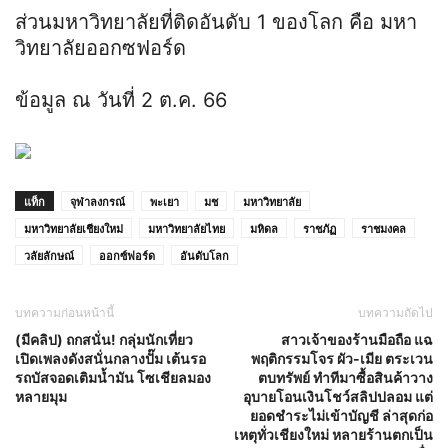
ส่วนมหาวิทยาลัยที่ติดอันดับ 1 ของโลก คือ มหา
วิทยาลัยออกซฟอร์ด
ข้อมูล ณ วันที่ 2 ต.ค. 66
แท็ก
จุฬาลงกรณ์
พะเยา
มช
มหาวิทยาลัย
มหาวิทยาลัยเชียงใหม่
มหาวิทยาลัยไทย
มหิดล
ราชภัฏ
ราชมงคล
วลัยลักษณ์
ออกซ์ฟอร์ด
อันดับโลก
บทความก่อนหน้านี้
บทความถัดไป
(มีคลิป) ถกสนั่น! กลุ่มนักเที่ยว
สาวเจ้าของร้านมือถือ แฉ
เปิดเพลงดังสนั่นกลางปั๊ม เต้นรอ
พฤติกรรมโจร ผัว-เมีย ตระเวน
รถบัสจอดเติมน้ำมัน โซเชียลมอง
ตบทรัพย์ ทำทีมาซื้อสินค้าวาง
หลายมุม
อุบายโอนเงินโชว์สลิปปลอม แต่
ยอดชำระไม่เข้าบัญชี ล่าสุดก่อ
เหตุทั่วเชียงใหม่ หลายร้านตกเป็น