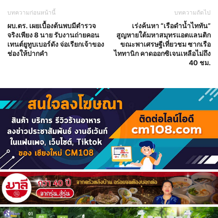
บทความก่อนหน้านี้
บทความถัดไป
ผบ.ตร. เผยเบื้องต้นพบมีตำรวจ
เร่งค้นหา “เรือดำน้ำไททัน”
จริงเพียง 8 นาย รับงานถ่ายคอน
สูญหายใต้มหาสมุทรแอตแลนติก
เทนต์ยูทูบเบอร์ดัง จ่อเรียกเจ้าของ
ขณะพาเศรษฐีเที่ยวชม ซากเรือ
ช่องให้ปากคำ
ไททานิก คาดออกซิเจนเหลือไม่ถึง
40 ชม.