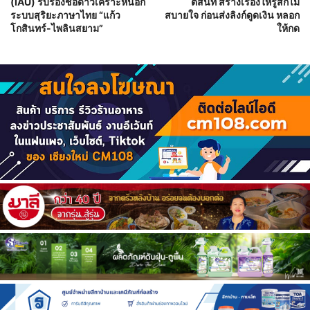
(IAU) รับรองชื่อดาวเคราะห์นอก
ตีสนิท สร้างเรื่องให้รู้สึกไม่
ระบบสุริยะภาษาไทย “แก้ว
สบายใจ ก่อนส่งลิงก์ดูดเงิน หลอก
โกสินทร์-ไพลินสยาม”
ให้กด