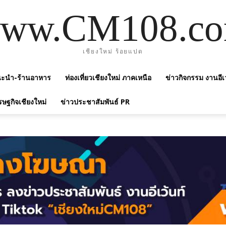
ww.CM108.c
เชียงใหม่ ร้อยแปด
แนะนำ-ร้านอาหาร
ท่องเที่ยวเชียงใหม่ ภาคเหนือ
ข่าวกิจกรรม งานอีเ
รษฐกิจเชียงใหม่
ข่าวประชาสัมพันธ์ PR