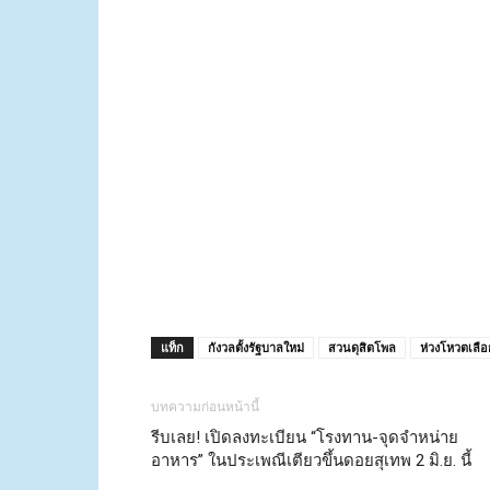
แท็ก
กังวลตั้งรัฐบาลใหม่
สวนดุสิตโพล
ห่วงโหวตเลื
บทความก่อนหน้านี้
รีบเลย! เปิดลงทะเบียน “โรงทาน-จุดจำหน่าย
อาหาร” ในประเพณีเตียวขึ้นดอยสุเทพ 2 มิ.ย. นี้