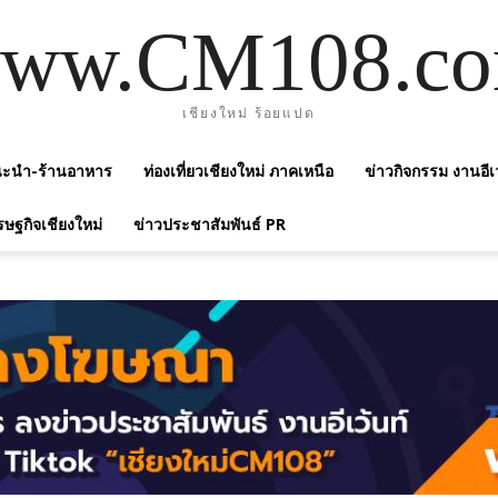
ww.CM108.c
เชียงใหม่ ร้อยแปด
แนะนำ-ร้านอาหาร
ท่องเที่ยวเชียงใหม่ ภาคเหนือ
ข่าวกิจกรรม งานอีเ
รษฐกิจเชียงใหม่
ข่าวประชาสัมพันธ์ PR