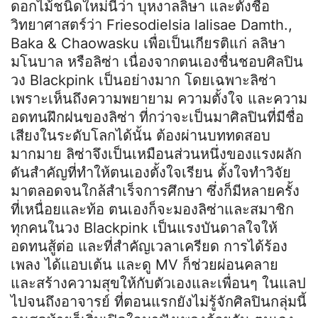
ดอกไม้ชนิดใหม่นี้ว่า บุหงาลลิษา และตั้งชื่อ
วิทยาศาสตร์ว่า Friesodielsia lalisae Damth.,
Baka & Chaowasku เพื่อเป็นเกียรติแก่ ลลิษา
มโนบาล หรือลิซ่า เนื่องจากตนเองชื่นชอบศิลปิน
วง Blackpink เป็นอย่างมาก โดยเฉพาะลิซ่า
เพราะเห็นถึงความพยายาม ความตั้งใจ และความ
อดทนฝึกฝนของลิซ่า ที่กว่าจะเป็นมาศิลปินที่มีชื่อ
เสียงในระดับโลกได้นั้น ต้องผ่านบททดสอบ
มากมาย ลิซ่าจึงเป็นเหมือนส่วนหนึ่งของแรงผลัก
ดันสำคัญที่ทำให้ตนเองตั้งใจเรียน ตั้งใจทำวิจัย
มาตลอดจนใกล้สำเร็จการศึกษา ซึ่งก็มีหลายครั้ง
ที่เหนื่อยและท้อ ตนเองก็จะมองลิซ่าและสมาชิก
ทุกคนในวง Blackpink เป็นแรงบันดาลใจให้
อดทนสู้ต่อ และที่สำคัญเวลาเครียด การได้ร้อง
เพลง ได้แอบเต้น และดู MV ก็ช่วยผ่อนคลาย
และสร้างความสุขให้กับตัวเองและเพื่อนๆ ในแลป
ไปจนถึงอาจารย์ ที่ตอนแรกยังไม่รู้จักศิลปินกลุ่มนี้