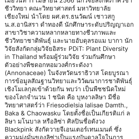
เมื่อวันที่ 11 เมษายน 2566 นักวิจัยสังกัดภาควิชา
ชีววิทยา คณะวิทยาศาสตร์ มหาวิทยาลัย
เชียงใหม่ นำโดย ผศ.ดร.ธนวัฒน์ เชาวสกู
น.ส.อานิสรา ดำทองดี นักศึกษาระดับปริญญาเอก
สาขาวิชาความหลากหลายทางชีวภาพและ
ชีววิทยาชาติพันธุ์ และนายอับดุลรอแม บากา นัก
วิจัยสังกัดกลุ่มวิจัยอิสระ PDiT: Plant Diversity
in Thailand พร้อมผู้ร่วมวิจัย ร่วมกันศึกษา
ตัวอย่างพืชดอกหอมวงศ์กระดังงา
(Annonaceae) ในจังหวัดนราธิวาส โดยบูรณา
การข้อมูลสัณฐานวิทยาและวิวัฒนาการชาติพันธุ์
เชิงโมเลกุลเข้าด้วยกัน พบว่า เป็นพืชชนิดใหม่
ของโลกจำนวน 1 ชนิด คือ บุหงาลลิษา มีชื่อ
วิทยาศาสตร์ว่า Friesodielsia lalisae Damth.,
Baka & Chaowasku โดยตั้งชื่อเป็นเกียรติแก่ ล
ลิษา มโนบาล หรือลิซ่า ศิลปินชื่อดังวง
Blackpink สังกัดวายจีเอนเตอร์เทนเมนต์ ซึ่ง
ความมุ่งมั่นของลิซ่าเป็นแรงบันดาลใจในการ