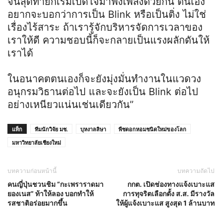
จนสุดท้ายก็เริ่มเปิดใจมาฟังเพลงด้วยกัน ตนเอง
อยากจะบอกว่าการเป็น Blink หรือเป็นติ่ง ไม่ใช่
เรื่องไร้สาระ ถ้าเรารู้จักบริหารจัดการเวลาของ
เราให้ดี ความชอบนี้ก็จะกลายเป็นแรงผลักดันให้
เราได้
ในอนาคตตนเองก็จะยังมุ่งมั่นทำงานในแวดวง
อนุกรมวิธานต่อไป และจะยังเป็น Blink ต่อไป
อย่างเหนียวแน่นเช่นเดียวกัน”
แท็ก
ทีมนักวิจัย มช.
บุหงาลลิษา
พืชดอกหอมชนิดใหม่ของโลก
มหาวิทยาลัยเชียงใหม่
บทความก่อนหน้านี้
บทความถัดไป
คนญี่ปุ่นชวนชิม “กะเพราราดมา
กกต. เปิดช่องทางแจ้งเบาะแส
ยองเนส” ท้าให้ลอง บอกทำให้
การทุจริตเลือกตั้ง ส.ส. มีรางวัล
รสชาติอร่อยมากขึ้น
ให้ผู้แจ้งเบาะแส สูงสุด 1 ล้านบาท