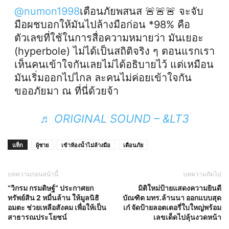
@numon1998
เตือนภัยพสนส 🚨🚨🚨 จะจับ
มือผชบอกให้มันไปล้างมือก่อน *98% คือ
ตัวเลขที่ใช้ในการสื่อความหมายว่า มันเยอะ
(hyperbole) ไม่ได้เป็นสถิติจริง ๆ ตอนแรกเรา
เห็นคนเข้าใจกันเลยไม่ได้อธิบายไว้ แต่เหมือน
มันเริ่มออกไปไกล ละคนไม่ค่อยเข้าใจกัน
ขออภัยมา ณ ที่นี่ด้วยจ้า
♬ ORIGINAL SOUND – &LT3
แท็ก
ผู้ชาย
เข้าห้องน้ำไม่ล้างมือ
เตือนภัย
บทความก่อนหน้านี้
บทความถัดไป
“วิกรม กรมดิษฐ์” ประกาศยก
มิติใหม่ป้ายแสดงความยินดี
ทรัพย์สิน 2 หมื่นล้าน ให้มูลนิธิ
บัณฑิต มทร.ล้านนา ออกแบบสุด
อมตะ ช่วยเหลือสังคม เพื่อให้เป็น
เก๋ จัดป้ายลอตเตอรี่ใบใหญ่พร้อม
สาธารณประโยชน์
เลขเด็ดไปลุ้นงวดหน้า