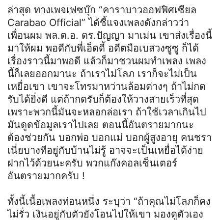
ล่าสุด ทางเพจเฟซบุ๊ก “คาราบาวออฟฟิศเซียล
Carabao Official” ได้ชี้แจงเพลงดังกล่าวว่า
เพื่อนผม พล.ต.อ. ดร.ปัญญา มาเม่น เขาส่งเรื่องนี้
มาให้ผม พอดีกับพี่เอ็ดดี้ อดีตมือเบสวงซูซู ก็ได้
เรื่องราวนี้มาพอดี แล้วก็มาชวนผมทำเพลง เพลง
นี้ก็เลยออกมานะ ถ้าเราไม่โลภ เราก็จะไม่เป็น
เหยื่อเขา เขาจะโทรมาหว่านล้อมต่างๆ ถ้าไม่กด
รับได้ยิ่งดี แต่ถ้ากดรับก็ต้องให้วางสายเร็วที่สุด
เพราะพวกนี้มันจะหลอกล่อเรา ถ้าใช้เวลาเกินไป
มันดูดข้อมูลเราไปเลย ตอนนี้อันตรายมากนะ
ต้องช่วยกัน บอกพ่อ บอกแม่ บอกผู้สูงอายุ คนชรา
เนี่ยบางทีอยู่กับบ้านไม่รู้ อาจจะเป็นเหยื่อได้ง่าย
ฝากไว้ด้วยนะครับ พวกแก๊งคอลเซ็นเตอร์
อันตรายมากครับ !
ทั้งนี้เนื้อเพลงท่อนหนึ่ง ระบุว่า “ถ้าคุณไม่โลภก็คง
ไม่รั่ว เงินอยู่กับตัวยังโอนไปให้เขา มองดูตัวเอง