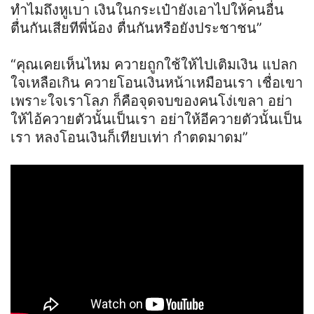
ทำไมถึงหูเบา เงินในกระเป๋ายังเอาไปให้คนอื่น
ตื่นกันเสียทีพี่น้อง ตื่นกันหรือยังประชาชน”
“คุณเคยเห็นไหม ควายถูกใช้ให้ไปเติมเงิน แปลก
ใจเหลือเกิน ควายโอนเงินหน้าเหมือนเรา เชื่อเขา
เพราะใจเราโลภ ก็คือจุดจบของคนโง่เขลา อย่า
ให้ไอ้ควายตัวนั้นเป็นเรา อย่าให้อีควายตัวนั้นเป็น
เรา หลงโอนเงินก็เทียบเท่า กำตดมาดม”