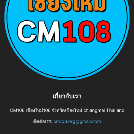
เกี่ยวกับเรา
CM108 เชียงใหม่108 จังหวัดเชียงใหม่ chiangmai Thailand
ติดต่อเรา:
cm108.org@gmail.com