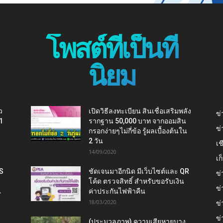
โพสต์ที่เป็นที่
นิยม
ว
เปิดวิธีลงทะเบียน สินเชื่อเสริมพลัง
ข่
1
รากฐาน 50,000 บาท จากออมสิน
ข่
กรอกง่ายๆไม่กี่ข้อ รู้ผลเบื้องต้นใน
2 วัน
เช
14/09/2020
เ
IS
ชัดเจนมาอีกนิด มีเว็บไซต์และ QR
ข่
โค้ด ตรวจสิทธิ์ สำหรับขอรับเงิน
ข่
น
ค่าประกันไฟฟ้าคืน
18/03/2020
ข่
ข่
(ประมวลภาพ) ความเสียหายบาง