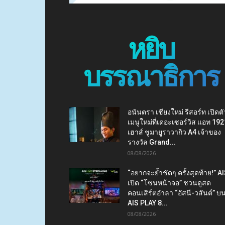
หยิบ
บรรณาธิการ
อนันตรา เชียงใหม่ รีสอร์ท เปิดตั
เมนูใหม่ที่เดอะเซอร์วิส แอท 192
เฮาส์ ชูมายูราวากิว A4 เจ้าของ
รางวัล Grand...
08/08/2026
“อยากจะย้ำชัดๆ ครั้งสุดท้าย!” A
เปิด “โซนหน้าจอ” ชวนดูสด
คอนเสิร์ตอำลา “อัสนี-วสันต์” บ
AIS PLAY 8...
08/08/2026