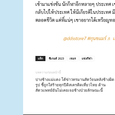
เข้ามาแข่งขัน นักกีฬาอีกหลายๆ ประเทศ เ
กลับไปให้ประเทศ ให้มีเกียรติในประเทศ มี
ตลอดชีวิต แต่ที่แน่ๆ เขาอยากได้เหรียญทอง
@ddsstore7
#กุนขแมร์
♬ เ
แท็ก
ซีเกมส์ 2023
เขมร
แข่งกีฬา
บทความก่อนหน้านี้
ปางช้างแม่แตง โต้ข่าวทรมานสัตว์จนหลังช้างผิด
รูป ชี้ถูกใส่ร้ายทุกปีดิสเครติดเที่ยวไทย ด้าน
สัตวแพทย์ยันไม่เคยเจอช้างป่วยลักษณะนี้