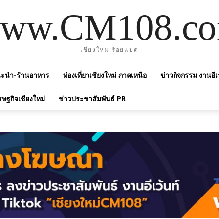
ww.CM108.c
เชียงใหม่ ร้อยแปด
แนะนำ-ร้านอาหาร
ท่องเที่ยวเชียงใหม่ ภาคเหนือ
ข่าวกิจกรรม งานอีเ
รษฐกิจเชียงใหม่
ข่าวประชาสัมพันธ์ PR