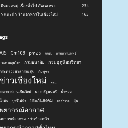
่มีหมวดหมู่ เรื่องทั่วไป สัพเพเหระ
234
วิว แนะนำ ร้านอาหารในเชียงใหม่
163
ags
AIS
Cm108
pm2.5
กกต.
กรมการแพทย์
กรมอุตุนิยมวิทยา
กรมอนามัย
กรมควบคุมโรค
กระทรวงสาธารณสุข
กัมพูชา
ข่าวเชียงใหม่
ครม.
นายกรัฐมนตรี
น้ำท่วม
ท่าอากาศยานเชียงใหม่
ประกันสังคม
ฝุ่น
น้ำมัน
บุหรี่ไฟฟ้า
ผลสำรวจ
พยากรณ์อากาศ
พยากรณ์อากาศ 7 วันข้างหน้า
พยากรณ์อากาศทั่วไทย