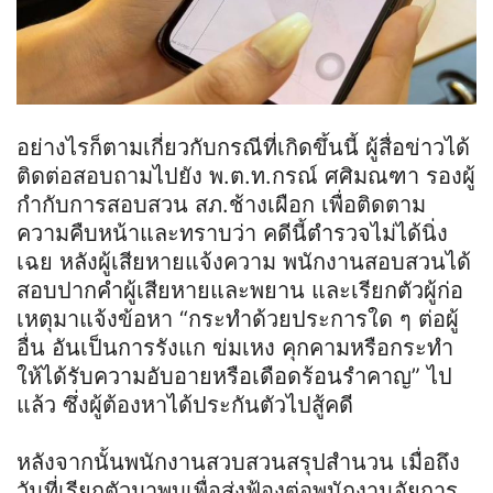
อย่างไรก็ตามเกี่ยวกับกรณีที่เกิดขึ้นนี้ ผู้สื่อข่าวได้
ติดต่อสอบถามไปยัง
พ
.
ต
.
ท
.
กร
ณ์
ศศิมณฑา รองผู้
กำกับการสอบสวน
สภ
.ช้างเผือก เพื่อติดตาม
ความคืบหน้าและทราบว่า คดีนี้ตำรวจไม่ได้นิ่ง
เฉย หลังผู้เสียหายแจ้งความ พนักงานสอบสวนได้
สอบปากคำผู้เสียหายและพยาน และเรียกตัวผู้ก่อ
เหตุมาแจ้งข้อหา “กระทำด้วยประการใด ๆ ต่อผู้
อื่น อันเป็นการรังแก ข่มเหง คุกคามหรือ
กระ
ทำ
ให้ได้รับความอับอายหรือเดือดร้อนรำคาญ” ไป
แล้ว ซึ่งผู้ต้องหาได้ประกันตัวไปสู้คดี
หลังจากนั้นพนักงาน
สวบ
สวนสรุป
สำนวน เมื่อถึง
วันที่เรียกตัวมาพบเพื่อส่งฟ้องต่อพนักงานอัยการ