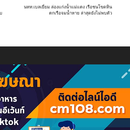
นทท.เบลเยี่ยม ล่องแก่งน้ำแม่แตง เรือชนโขดหิน
บบ
ตกเรือจมน้ำหาย ล่าสุดยังไม่พบตัว