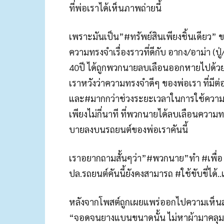
ที่พ่อเราได้เห็นภาพถ่ายนี้
เพราะมันเป็น”#ทรัพย์สินเพียงชิ้นเดียว” ข
ความทรงจำเรื่องราวที่ดีกับ อากง/อาม่า (ปู
40ปี ได้ถูกพวกนายลบเลือนออกหายไปด้วยกา
เราหวังว่าความทรงจำดีๆ ของพ่อเรา ที่มีต่
และ#มากกว่าช่วงระยะเวลาในการใช้ความคิ
เพียงไม่กี่นาที ที่พวกนายได้ลบเลือนคว
บายลงบนรถยนต์ของพ่อเราคันนี้
เราอยากถามสั้นๆว่า”#พวกนาย”ทำ #เพื่อ
ปล.รถยนต์คันนี้ยังคงสามารถ #ใช้ขับขี่ได
หลังจากโพสต์ถูกเผยแพร่ออกไปความเห็นส่ว
“จอดจนยางแบนขนาดนั้น ไม่หาผ้ามาคลุม