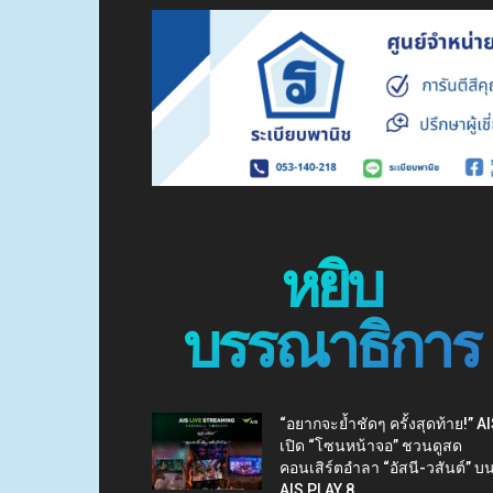
หยิบ
บรรณาธิการ
“อยากจะย้ำชัดๆ ครั้งสุดท้าย!” A
เปิด “โซนหน้าจอ” ชวนดูสด
คอนเสิร์ตอำลา “อัสนี-วสันต์” บ
AIS PLAY 8...