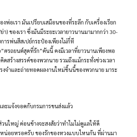
องพ่อเรา มันเปรียบเสมือนของที่ระลึก กับเครื่องเรียก
่/ย่า)​ ของเรา ซึ่งมันมีระยะเวลายาวนานมามากกว่า 30-
รพ่นสีสเปย์กระป๋องเพียงไม่กี่ที
อ”#รถยนต์สุดที่รัก”คันนี้ คงมีเวลาที่ยาวนานเพียงพอ
ดสร้างสรรค์ของพวกนาย รวมถึงแม้กระทั่งช่วงเวลา
ามทรงจำและถ่ายทอดผลงานใหม่ชิ้นนี้ของพวกนาย มาระ
้..และแจ้งจอดกับกรมการขนส่งแล้ว
นใหญ่ ค่อนข้างจะสงสัยว่าทำไมไม่ดูแลให้ดี
หน่อยหรอครับ ของรักของหวงแบบไหนกัน ที่ผ่านมา