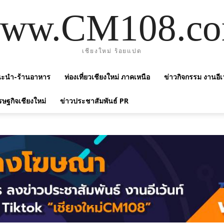
ww.CM108.c
เชียงใหม่ ร้อยแปด
แนะนำ-ร้านอาหาร
ท่องเที่ยวเชียงใหม่ ภาคเหนือ
ข่าวกิจกรรม งานอีเ
รษฐกิจเชียงใหม่
ข่าวประชาสัมพันธ์ PR