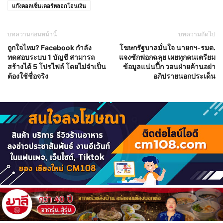
แก๊งคอลเซ็นเตอร์หลอกโอนเงิน
บทความก่อนหน้านี้
บทความถัดไป
ถูกใจไหม? Facebook กำลัง
โฆษกรัฐบาลมั่นใจ นายกฯ-รมต.
ทดสอบระบบ 1 บัญชี สามารถ
แจงซักฟอกฉลุย เผยทุกคนเตรียม
สร้างได้ 5 โปรไฟล์ โดยไม่จำเป็น
ข้อมูลแน่นปึ้ก วอนฝ่ายค้านอย่า
ต้องใช้ชื่อจริง
อภิปรายนอกประเด็น