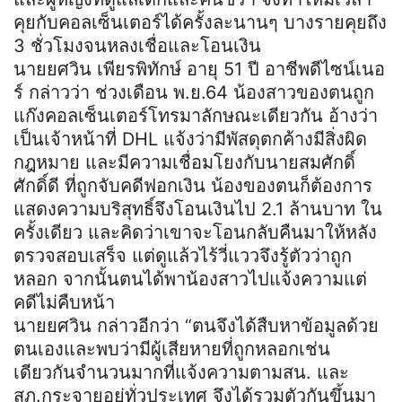
คุยกับคอลเซ็นเตอร์ได้ครั้งละนานๆ บางรายคุยถึง
3 ชั่วโมงจนหลงเชื่อและโอนเงิน
นายยศวิน เพียรพิทักษ์ อายุ 51 ปี อาชีพดีไซน์เนอ
ร์ กล่าวว่า ช่วงเดือน พ.ย.64 น้องสาวของตนถูก
แก๊งคอลเซ็นเตอร์โทรมาลักษณะเดียวกัน อ้างว่า
เป็นเจ้าหน้าที่ DHL แจ้งว่ามีพัสดุตกค้างมีสิ่งผิด
กฎหมาย และมีความเชื่อมโยงกับนายสมศักดิ์
ศักดิ์ดี ที่ถูกจับคดีฟอกเงิน น้องของตนก็ต้องการ
แสดงความบริสุทธิ์จึงโอนเงินไป 2.1 ล้านบาท ใน
ครั้งเดียว และคิดว่าเขาจะโอนกลับคืนมาให้หลัง
ตรวจสอบเสร็จ แต่ดูแล้วไร้วี่แววจึงรู้ตัวว่าถูก
หลอก จากนั้นตนได้พาน้องสาวไปแจ้งความแต่
คดีไม่คืบหน้า
นายยศวิน กล่าวอีกว่า “ตนจึงได้สืบหาข้อมูลด้วย
ตนเองและพบว่ามีผู้เสียหายที่ถูกหลอกเช่น
เดียวกันจำนวนมากที่แจ้งความตามสน. และ
สภ.กระจายอยู่ทั่วประเทศ จึงได้รวมตัวกันขึ้นมา