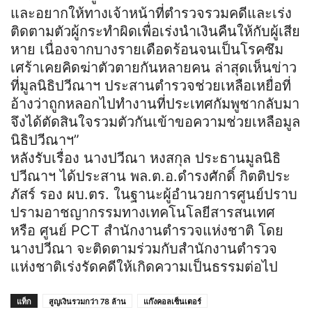
และอยากให้ทางเจ้าหน้าที่ตำรวจรวมคดีและเร่ง
ติดตามตัวผู้กระทำผิดเพื่อเร่งนำเงินคืนให้กับผู้เสีย
หาย เนื่องจากบางรายเดือดร้อนจนเป็นโรคซึม
เศร้าเคยคิดฆ่าตัวตายกันหลายคน ล่าสุดเห็นข่าว
ที่มูลนิธิปวีณาฯ ประสานตำรวจช่วยเหลือเหยื่อที่
อ้างว่าถูกหลอกไปทำงานที่ประเทศกัมพูชากลับมา
จึงได้ตัดสินใจรวมตัวกันเข้าขอความช่วยเหลือมูล
นิธิปวีณาฯ”
หลังรับเรื่อง นางปวีณา หงสกุล ประธานมูลนิธิ
ปวีณาฯ ได้ประสาน พล.ต.อ.ดำรงศักดิ์ กิตติประ
ภัสร์ รอง ผบ.ตร. ในฐานะผู้อำนวยการศูนย์ปราบ
ปรามอาชญากรรมทางเทคโนโลยีสารสนเทศ
หรือ ศูนย์ PCT สำนักงานตำรวจแห่งชาติ โดย
นางปวีณา จะติดตามร่วมกับสำนักงานตำรวจ
แห่งชาติเร่งรัดคดีให้เกิดความเป็นธรรมต่อไป
แท็ก
สูญเงินรวมกว่า 78 ล้าน
แก๊งคอลเซ็นเตอร์