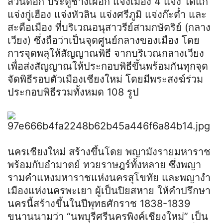
สวนดอก ประตูช้างเผือก แจ่งเมือง 4 แจ่ง ได้แก่
แจ่งกู่เฮือง แจ่งหัวลิน แจ่งศรีภูมิ แจ่งก๊ะต๋ำ และ
สะดือเมือง ที่บริเวณอนุสาวรีย์สามกษัตริย์ (กลาง
เวียง) ซึ่งถือว่าเป็นจุดศูนย์กลางของเมือง โดย
การจุดพลุให้สัญญาณพิธี จากบริเวณกลางเวียง
เพื่อส่งสัญญาณให้ประกอบพิธีขึ้นพร้อมกันทุกจุด
จัดพิธีรอบตัวเมืองเชียงใหม่ โดยมีพระสงฆ์ร่วม
ประกอบพิธีรวมทั้งหมด 108 รูป
นครเชียงใหม่ สร้างขึ้นโดย พญามังรายมหาราช
พร้อมกับอำมาตย์ ทวยราษฎร์ทั้งหลาย ซึ่งพญา
รามคำแหงมหาราชแห่งนครสุโขทัย และพญางำ
เมืองแห่งนครพะเยา ผู้เป็นปิยสหาย ให้คำปรึกษา
นครนี้สร้างขึ้นในปีพุทธศักราช 1838-1839
ขนานนามว่า “นพบุรีศรีนครพิงค์เชียงใหม่” เป็น