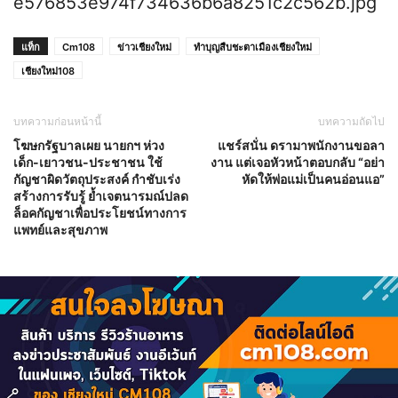
แท็ก
Cm108
ข่าวเชียงใหม่
ทำบุญสืบชะตาเมืองเชียงใหม่
เชียงใหม่108
บทความก่อนหน้านี้
บทความถัดไป
โฆษกรัฐบาลเผย นายกฯ ห่วง
แชร์สนั่น ดรามาพนักงานขอลา
เด็ก-เยาวชน-ประชาชน ใช้
งาน แต่เจอหัวหน้าตอบกลับ “อย่า
กัญชาผิดวัตถุประสงค์ กำชับเร่ง
หัดให้พ่อแม่เป็นคนอ่อนแอ”
สร้างการรับรู้ ย้ำเจตนารมณ์ปลด
ล็อคกัญชาเพื่อประโยชน์ทางการ
แพทย์และสุขภาพ