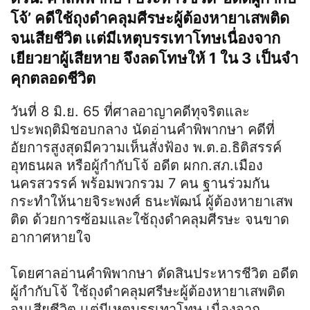
โจ้’ คดีใช้ถุงดำคลุมศีรษะผู้ต้องหายาเสพติด
จนเสียชีวิต เเต่มีเหตุบรรเทาโทษเนื่องจาก
เยียวยาผู้เสียหาย จึงลดโทษให้ 1 ใน 3 เป็นจำ
คุกตลอดชีวิต
วันที่ 8 มิ.ย. 65 ที่ศาลอาญาคดีทุจริตและ
ประพฤติมิชอบกลาง นัดอ่านคำพิพากษา คดีที่
อัยการสูงสุดมีความเห็นสั่งฟ้อง พ.ต.อ.ธิติสรรค์
อุทธนผล หรือผู้กำกับโจ้ อดีต ผกก.สภ.เมือง
นครสวรรค์ พร้อมพวก​รวม 7 คน ฐานร่วมกัน
กระทำให้นายจิระพงศ์ ธนะพัฒน์ ผู้ต้องหายาเสพ
ติด ด้วยการซ้อมและใช้ถุงดำคลุมศีรษะ จนขาด
อากาศหายใจ
โดยศาลอ่านคำพิพากษา ตัดสินประหารชีวิต อดีต
ผู้กำกับโจ้ ใช้ถุงดำคลุมศรีษะผู้ต้องหายาเสพติด
จนเสียชีวิต เเต่มีเหตุบรรเทาโทษ เนื่องจาก