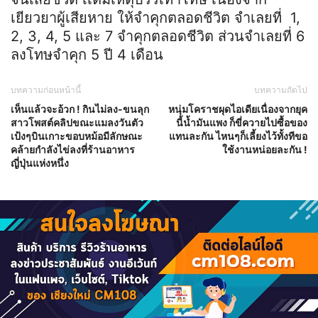
เยียวยาผู้เสียหาย ให้จำคุกตลอดชีวิต จำเลยที่ 1,
2, 3, 4, 5 และ 7 จำคุกตลอดชีวิต ส่วนจำเลยที่ 6
ลงโทษจำคุก 5 ปี 4 เดือน
บทความก่อนหน้านี้
บทความถัดไป
เห็นแล้วจะอ้วก ! กินไม่ลง-ขนลุก
หนุ่มโคราชผุดไอเดียเนื่องจากยุค
สาวโพสต์คลิปขณะแมลงวันตัว
นี้น้ำมันแพง ก็ขี่ควายไปซื้อของ
เป้งๆบินเกาะขอบหม้อมีลักษณะ
แทนละกัน ไหนๆก็เลี้ยงไว้ทั้งทีขอ
คล้ายกำลังไข่ลงที่ร้านอาหาร
ใช้งานหน่อยละกัน !
ญี่ปุ่นแห่งหนึ่ง