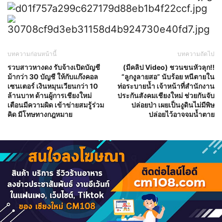
บทความก่อนหน้านี้
บทความถัดไป
รวบสาวหางดง รับจ้างเปิดบัญชี
(มีคลิป Video) ชวนขนหัวลุก‼
ม้ากว่า 30 บัญชี ให้กับแก๊งคอล
“ลูกงูลายสอ” นับร้อย หนีตายใน
เซนเตอร์ เงินหมุนเวียนกว่า 10
ท่อระบายน้ำ เจ้าหน้าที่สำนักงาน
ล้านบาท ด้านผู้การเชียงใหม่
ประกันสังคมเชียงใหม่ ช่วยกันจับ
เตือนมีความผิด เข้าข่ายสมรู้ร่วม
ปล่อยป่า เผยเป็นงูดินไม่มีพิษ
คิด มีโทษทางกฎหมาย
ปล่อยไว้อาจจมน้ำตาย