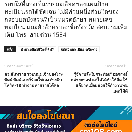
รอบใสที่มองเห็นรายละเอียดของแผ่นป้าย
ทะเบียนรถได้ชัดเจน ไม่มีส่วนหนึ่งส่วนใดของ
กรอบบดบังส่วนที่เป็นหมวดอักษร หมายเลข
ทะเบียน และตัวอักษรบอกชื่อจังหวัด สอบถามเพิ่ม
เติม โทร. สายด่วน 1584
แท็ก
นำมาเคลือบสีใหม่ได้ฟรี
แผ่นป้ายทะเบียนรถซีดจาง
บทความก่อนหน้านี้
บทความถัดไป
ตร.สันทราย รวบหนุ่มเจ้าของโรง
รู้จัก “พลังใบกระท่อม” ออกฤทธิ์
พิมพ์ พิมพ์แบงก์ร้อยใช้เอง อ้างพิษ
คล้ายกาแฟ แต่ไม่ได้ทำให้ดีด ใช้
โควิด-19 ทำงานหายรายได้หด
แก้ปวดเมื่อยช่วยให้ทำงานทน
แดดได้ดี