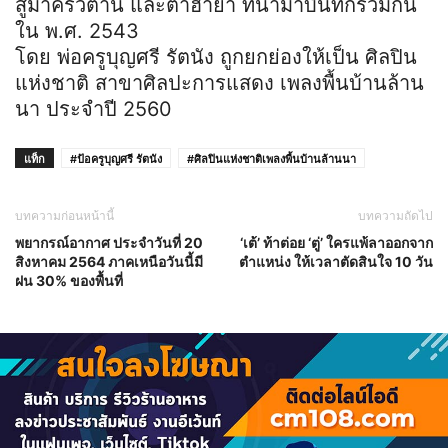
สูมาครัวตาน และต๋ำฮายา ที่นำมาบันทึกรวมกัน
ใน พ.ศ. 2543
โดย พ่อครูบุญศรี รัตนัง ถูกยกย่องให้เป็น ศิลปิน
แห่งชาติ สาขาศิลปะการแสดง เพลงพื้นบ้านล้าน
นา ประจำปี 2560
แท็ก
#ป้อครูบุญศรี รัตนัง
#ศิลปินแห่งชาติเพลงพื้นบ้านล้านนา
บทความก่อนหน้านี้
บทความถัดไป
พยากรณ์อากาศ ประจำวันที่ 20
‘เต้’ ท้าต่อย ‘ตู่’ ใครแพ้ลาออกจาก
สิงหาคม 2564 ภาคเหนือวันนี้มี
ตำแหน่ง ให้เวลาตัดสินใจ 10 วัน
ฝน 30% ของพื้นที่