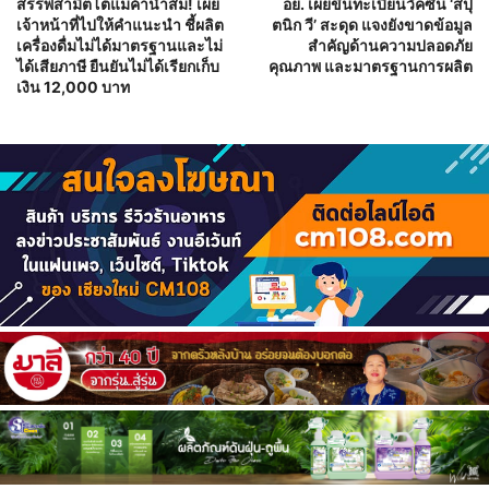
สรรพสามิตโต้แม่ค้าน้ำส้ม! เผย
อย. เผยขึ้นทะเบียนวัคซีน ‘สปุ
เจ้าหน้าที่ไปให้คำแนะนำ ชี้ผลิต
ตนิก วี’ สะดุด แจงยังขาดข้อมูล
เครื่องดื่มไม่ได้มาตรฐานและไม่
สำคัญด้านความปลอดภัย
ได้เสียภาษี ยืนยันไม่ได้เรียกเก็บ
คุณภาพ และมาตรฐานการผลิต
เงิน 12,000 บาท