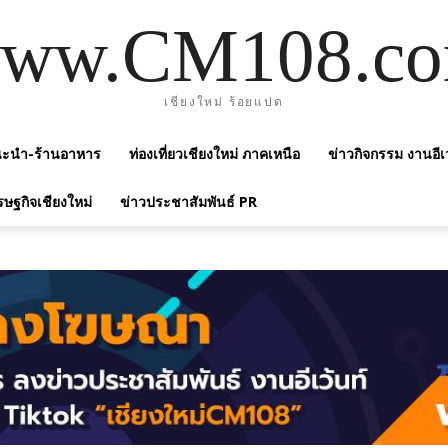
ww.CM108.c
เชียงใหม่ ร้อยแปด
แนะนำ-ร้านอาหาร
ท่องเที่ยวเชียงใหม่ ภาคเหนือ
ข่าวกิจกรรม งานอีเ
รษฐกิจเชียงใหม่
ข่าวประชาสัมพันธ์ PR