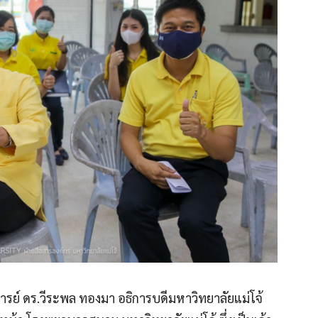
ารย์ ดร.วีระพล ทองมา อธิการบดีมหาวิทยาลัยแม่โจ้