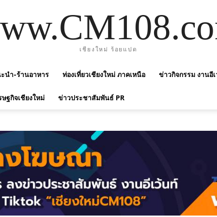
ww.CM108.c
เชียงใหม่ ร้อยแปด
แนะนำ-ร้านอาหาร
ท่องเที่ยวเชียงใหม่ ภาคเหนือ
ข่าวกิจกรรม งานอีเ
รษฐกิจเชียงใหม่
ข่าวประชาสัมพันธ์ PR