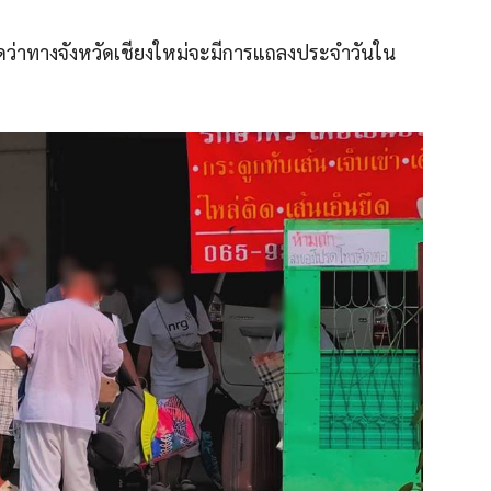
 คาดว่าทางจังหวัดเชียงใหม่จะมีการแถลงประจำวันใน