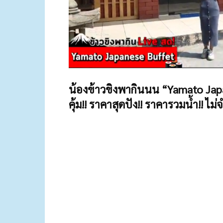
น้องข้าวขิงพากินนน “Yamato Japan
คุ้ม!! ราคาสุดปัง!! ราคารวมน้ำ!! ไม่