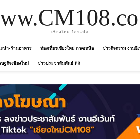
ww.CM108.c
เชียงใหม่ ร้อยแปด
แนะนำ-ร้านอาหาร
ท่องเที่ยวเชียงใหม่ ภาคเหนือ
ข่าวกิจกรรม งานอีเ
รษฐกิจเชียงใหม่
ข่าวประชาสัมพันธ์ PR