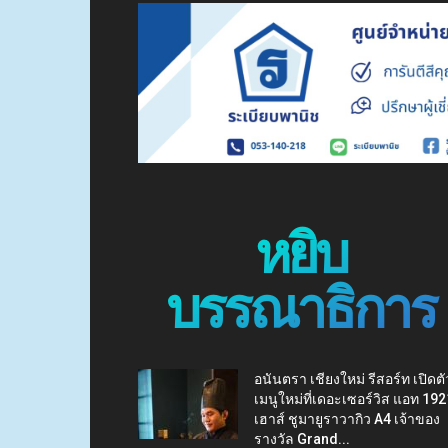
หยิบ
บรรณาธิการ
อนันตรา เชียงใหม่ รีสอร์ท เปิดตั
เมนูใหม่ที่เดอะเซอร์วิส แอท 192
เฮาส์ ชูมายูราวากิว A4 เจ้าของ
รางวัล Grand...