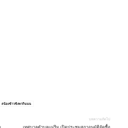
#น้องข้าวขิงพากินนน
บทความถัดไป
ก
เทศบาลตำบลแม่ริม เปิดประชุมสภาอนุมัติจัดซื้อ