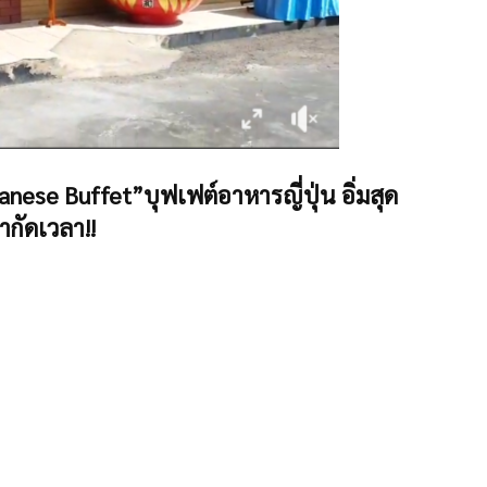
ese Buffet”บุฟเฟต์อาหารญี่ปุ่น อิ่มสุด
จำกัดเวลา!!