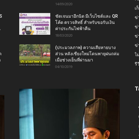
14/09/2020
เ
IS
ชัดเจนมาอีกนิด มีเว็บไซต์และ QR
ข่
โค้ด ตรวจสิทธิ์ สำหรับขอรับเงิน
ข่
น
ค่าประกันไฟฟ้าคืน
18/03/2020
ข่
ข่
(ประมวลภาพ) ความเสียหายบาง
ด
ส่วน หลังเชียงใหม่โดนพายุฝนถล่ม
ไม
ต
เมื่อช่วงเย็นที่ผ่านมา
รี
04/10/2019
T