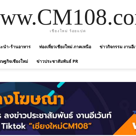
ww.CM108.c
เชียงใหม่ ร้อยแปด
แนะนำ-ร้านอาหาร
ท่องเที่ยวเชียงใหม่ ภาคเหนือ
ข่าวกิจกรรม งานอีเ
รษฐกิจเชียงใหม่
ข่าวประชาสัมพันธ์ PR