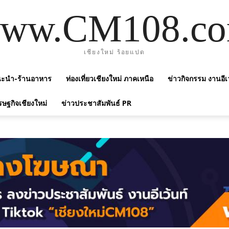
ww.CM108.c
เชียงใหม่ ร้อยแปด
แนะนำ-ร้านอาหาร
ท่องเที่ยวเชียงใหม่ ภาคเหนือ
ข่าวกิจกรรม งานอีเ
รษฐกิจเชียงใหม่
ข่าวประชาสัมพันธ์ PR