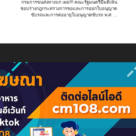
กรมการขนส่งทางบก เผย!!! คณะรัฐมนตรีมีมติเห็น
ชอบร่างกฎกระทรวงการขอและการออกใบอนุญาต
ขับรถและการต่ออายุใบอนุญาตขับรถ พ.ศ. ….