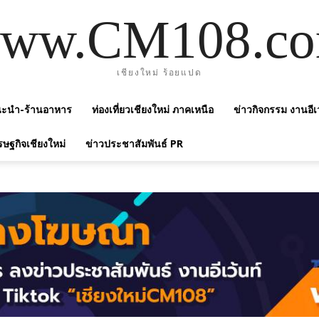
ww.CM108.c
เชียงใหม่ ร้อยแปด
แนะนำ-ร้านอาหาร
ท่องเที่ยวเชียงใหม่ ภาคเหนือ
ข่าวกิจกรรม งานอีเ
รษฐกิจเชียงใหม่
ข่าวประชาสัมพันธ์ PR