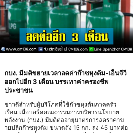
กบง. มีมติขยายเวลาลดค่าก๊าซหุงต้ม-เอ็นจีวี
ออกไปอีก 3 เดือน บรรเทาค่าครองชีพ
ประชาชน
ข่าวดีสำหรับผู้บริโภคที่ใช้ก๊าซห
ุงต้มภาคครัว
เรือน เมื่อบอร์ดคณะกรรมการบริหาร
นโยบาย
พลังงาน (กบง.) มีมติต่ออายุมาตรการลดราคาข
ายปลีกก๊าซหุงต้ม ขนาดถัง 15 กก. ลง 45 บาทต่อ