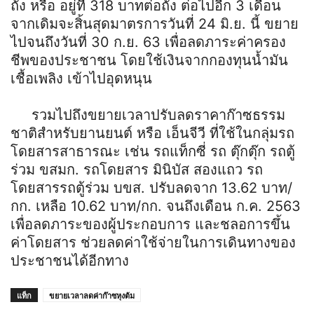
ถัง หรือ อยู่ที่ 318 บาทต่อถัง ต่อไปอีก 3 เดือน
จากเดิมจะสิ้นสุดมาตรการวัน
ที่ 24 มิ.ย. นี้ ขยาย
ไปจนถึงวันที่ 30 ก.ย. 63 เพื่อลดภาระค่าครอง
ชีพของปร
ะชาชน โดยใช้เงิน
จากกองทุนน้ำมัน
เชื้อเพลิง เข้าไปอุดหนุน
รวมไปถึงขยายเวลาปรับลดราคาก๊าซธรรม
ชาติสำหรับยานยนต์ หรือ เอ็นจีวี ที่ใช้ในกลุ่มรถ
โดยสารสาธาร
ณะ เช่น รถแท็กซี่ รถ ตุ๊กตุ๊ก รถตู้
ร่วม ขสมก. รถโดยสาร มินิบัส สองแถว รถ
โดยสารรถตู้ร่วม บขส. ปรับลดจาก 13.62 บาท/
กก. เหลือ 10.62 บาท/
กก. จนถึงเดือน ก.ค. 2563
เพื่อลดภาระของผู้ประกอบการ และชลอการขึ้น
ค่าโดยสาร ช่วยลดค่าใช้จ่ายในการเดินท
างของ
ประชาชนได้อีกทาง
แท็ก
ขยายเวลาลดค่าก๊าซหุงต้ม