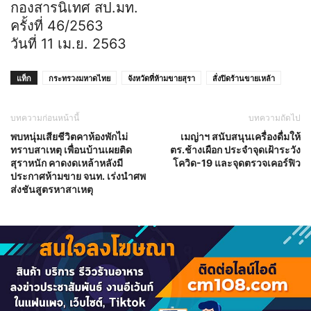
กองสารนิเทศ สป.มท.
ครั้งที่ 46/2563
วันที่ 11 เม.ย. 2563
แท็ก
กระทรวงมหาดไทย
จังหวัดที่ห้ามขายสุรา
สั่งปิดร้านขายเหล้า
บทความก่อนหน้านี้
บทความถัดไป
พบหนุ่มเสียชีวิตคาห้องพักไม่
เมญ่าฯ สนับสนุนเครื่องดื่มให้
ทราบสาเหตุ เพื่อนบ้านเผยติด
ตร.ช้างเผือก ประจำจุดเฝ้าระวัง
สุราหนัก คาดงดเหล้าหลังมี
โควิด-19 และจุดตรวจเคอร์ฟิว
ประกาศห้ามขาย จนท. เร่งนำศพ
ส่งชันสูตรหาสาเหตุ