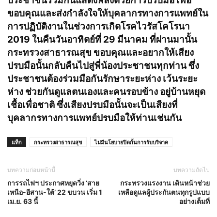
ประชาชนร่วมกันแสดงพลังด้วยการปรบมือ เพื่อ
ขอบคุณและส่งกำลังใจให้บุคลากรทางการแพทย์ใน
การปฏิบัติงานในช่วงการเกิดโรคไวรัสโคโรนา
2019 ในคืนวันอาทิตย์ที่ 29 มีนาคม ที่ผ่านมานั้น
กระทรวงสาธารณสุข ขอบคุณและอยากให้เสียง
ปรบมือนั้นกลับคืนไปสู่พี่น้องประชาชนทุกท่าน ซึ่ง
ประชาชนต้องร่วมมือกันรักษาระยะห่าง เว้นระยะ
ห่าง ช่วยกันดูแลตนเองและคนรอบข้าง อยู่บ้านหยุด
เชื้อเพื่อชาติ ซึ่งเสียงปรบมือนั้นจะเป็นเสียงที่
บุคลากรทางการแพทย์ปรบมือให้ท่านเช่นกัน
แท็ก
กระทรวงสาธารณสุข
ไม่มีนโยบายปิดกั้นการรับบริจาค
บทความก่อนหน้านี้
บทความถัดไป
การรถไฟฯ ประกาศหยุดวิ่ง ‘สาย
กระทรวงแรงงาน เดินหน้าช่วย
เหนือ-อีสาน-ใต้’ 22 ขบวน เริ่ม 1
เหลือดูแลผู้ประกันตนทุกรูปแบบ
เม.ย. 63 นี้
อย่างเต็มที่