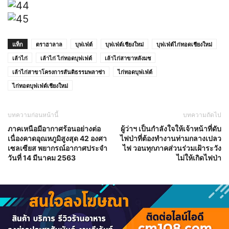
แท็ก
ตราฮาลาล
บุฟเฟ่ต์
บุฟเฟ่ต์เชียงใหม่
บุฟเฟ่ต์ไก่ทอดเชียงใหม่
เล้าไก่
เล้าไก่ ไก่ทอดบุฟเฟต์
เล้าไก่สาขาหลังมช
เล้าไก่สาขาโครงการสันติธรรมพลาซ่า
ไก่ทอดบุฟเฟ่ต์
ไก่ทอดบุฟเฟ่ต์เชียงใหม่
บทความก่อนหน้านี้
บทความถัดไป
ภาคเหนือมีอากาศร้อนอย่างต่อ
ผู้ว่าฯ เป็นกำลังใจให้เจ้าหน้าที่ดับ
เนื่องคาดอุณหภูมิสูงสุด 42 องศา
ไฟป่าที่ต้องทำงานท่ามกลางเปลว
เซลเซียส พยากรณ์อากาศประจำ
ไฟ วอนทุกภาคส่วนร่วมเฝ้าระวัง
วันที่ 14 มีนาคม 2563
ไม่ให้เกิดไฟป่า