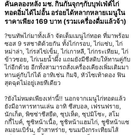
คันคลองหลัง มช. กินกันจุกๆกับบุฟเฟ่ต์ไก่
ทอดอิ่มได้ไม่อั้น อร่อยได้หลากหลายเมนูใน
ราคาเพียง 169 บาท (รวมเครื่องดื่มแล้วจ้า)
?ขนทัพไก่มาทั้งเล้า จัดเต็มเมนูไก่ทอด ที่มาพร้อม
ซอส 9 รสชาติด้วยกัน ทั้งไก่กรอบ, ไก่แซ่บ, ไก่
หม่าล่า, ไก่รสไข่เข็ม, ไก่เกาหลี, ไก่กระเทียม, ไก่
ข้าวซอย, ไก่เนยน้ำผึ้ง แถมยังมีชีสดิบให้ทานคู่กับ
ไก่อีกด้วย อีกทั้งสามารถสั่งเครื่องเคียงเพิ่มเติมมา
ทานคู่กับไก่ได้ อาทิเช่น กิมจิ, หัวไซเท้าดอง ฟิน
สุดฉุดไม่อยู่เลยทีเดียว
?ยังไม่หมดเพียงเท่านี้!! นอกจากเมนูไก่ทอดแล้ว
ยังมีอาหารทานเล่น อาทิ ชีสบอล, เฟรนฟราย,
นักเก็ต, พิซซ่าชีสยืด, ซุปเห็ด, ซุปมิโซะ, สโม
กกี้ไบค์, ชูซิหน้าเนื้อ, ชูชิหน้าแฮมไก่, ชูซิหน้าแซ
ลมอนเบิร์น, ยำสาหร่าย, ขนมปังกระเทียมไส้