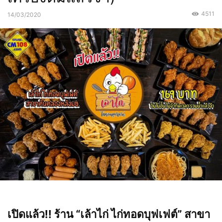
4511
14/03/2020
เปิดแล้ว‼️ ร้าน “เล้าไก่ ไก่ทอดบุฟเฟต์” สาขา