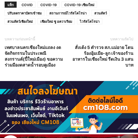
แท็ก
COVID
COVID-19
COVID-19 เชียงใหม่
ปรับลดราคาบัตรเข้าชม
สถานการณ์ไวรัสโคโรน่า
สวนสัตว์
สวนสัตว์เชียงใหม่
เชียงใหม่ ซู อควาเรียม
ไวรัสโคโรน่า
บทความก่อนหน้านี้
บทความถัดไป
เทศบาลนครเชียงใหม่แถลง งด
สั่งเด้ง 5 ตำรวจ สภ.แม่อาย โดน
จัดกิจกรรมในประเพณี
ร้องอุ้มเมีย-ลูก เจ้าของร้าน
สงกรานต์(ปี๋ใหม่เมือง) ขอความ
อาหารในเชียงใหม่ รีดเงิน 3 แสน
ร่วมมืองดสาดน้ำรอบคูเมือง
บาท