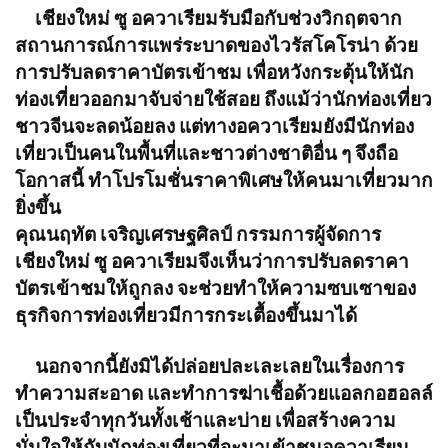
เชียงใหม่ ซู อควาเรียมรับมือกับช่วงวิกฤตจาก
สถานการณ์การแพร่ระบาดของไวรัสโคโรน่า ด้วย
การปรับลดราคาบัตรเข้าชม เพื่อหวังกระตุ้นให้นัก
ท่องเที่ยวออกมาจับจ่ายใช้สอย ถึงแม้ว่านักท่องเที่ยว
ชาวจีนจะลดน้อยลง แต่ทางอควาเรียมยังมีนักท่อง
เที่ยวเป็นคนในพื้นที่และชาวต่างชาติอื่น ๆ จึงถือ
โอกาสนี้ ทำโปรโมชั่นราคาพิเศษให้คนมาเที่ยวมาก
ยิ่งขึ้น
คุณนฤทัต เจริญเศรษฐศิลป์ กรรมการผู้จัดการ
เชียงใหม่ ซู อควาเรียมจึงเห็นว่าการปรับลดราคา
บัตรเข้าชมให้ถูกลง จะช่วยทำให้ความซบเซาของ
ธุรกิจการท่องเที่ยวมีการกระเตื้องขึ้นมาได้
นอกจากนี้ยังมิได้ปล่อยปละเละเลยในเรื่องการ
ทำความสะอาด และทำการฆ่าเชื้อด้วยแอลกอฮอลล์
เป็นประจำทุกวันทั้งเช้าและบ่าย เพื่อสร้างความ
มั่นใจให้กับนักท่องเที่ยวที่จะมาเข้าชมอควาเรียม